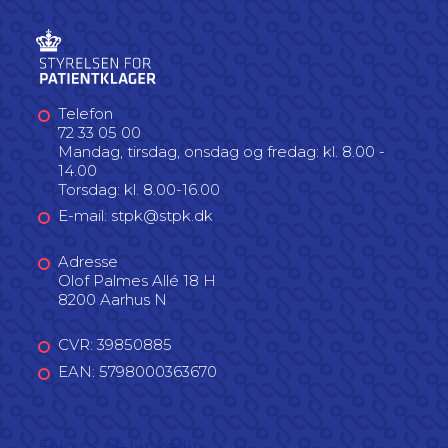
Telefon
72 33 05 00
Mandag, tirsdag, onsdag og fredag: kl. 8.00 -
14.00
Torsdag: kl. 8.00-16.00
E-mail: stpk@stpk.dk
Adresse
Olof Palmes Allé 18 H
8200 Aarhus N
CVR: 39850885
EAN: 5798000363670
Følg os på LinkedIn