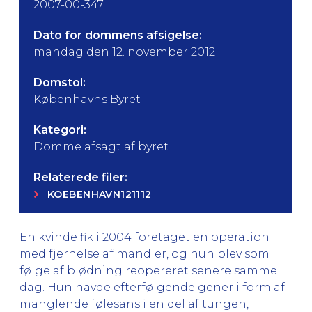
2007-00-347
Dato for dommens afsigelse:
mandag den 12. november 2012
Domstol:
Københavns Byret
Kategori:
Domme afsagt af byret
Relaterede filer:
KOEBENHAVN121112
En kvinde fik i 2004 foretaget en operation
med fjernelse af mandler, og hun blev som
følge af blødning reopereret senere samme
dag. Hun havde efterfølgende gener i form af
manglende følesans i en del af tungen,