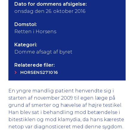
Dato for dommens afsigelse:
onsdag den 26. oktober 2016
Domstol:
Retten i Horsens
Kategori:
Domme afsagt af byret
Relaterede filer:
HORSENS271016
En yngre mandlig patient henvendte sig i
starten af november 2009 til egen læge på
grund af smerter og hævelse af højre testikel.
Han blev sat i behandling mod betændelse i
bitestiklen og mod klamydia, da hans kæreste
netop var diagnosticeret med denne sygdom.