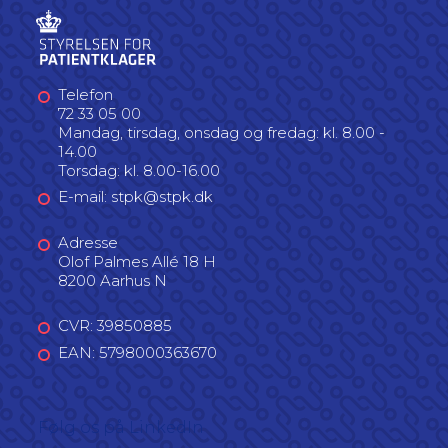
Telefon
72 33 05 00
Mandag, tirsdag, onsdag og fredag: kl. 8.00 -
14.00
Torsdag: kl. 8.00-16.00
E-mail: stpk@stpk.dk
Adresse
Olof Palmes Allé 18 H
8200 Aarhus N
CVR: 39850885
EAN: 5798000363670
Følg os på LinkedIn