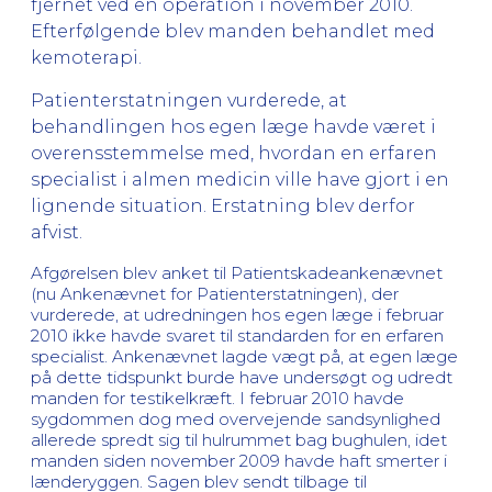
fjernet ved en operation i november 2010.
Efterfølgende blev manden behandlet med
kemoterapi.
Patienterstatningen vurderede, at
behandlingen hos egen læge havde været i
overensstemmelse med, hvordan en erfaren
specialist i almen medicin ville have gjort i en
lignende situation. Erstatning blev derfor
afvist.
Afgørelsen blev anket til Patientskadeankenævnet
(nu Ankenævnet for Patienterstatningen), der
vurderede, at udredningen hos egen læge i februar
2010 ikke havde svaret til standarden for en erfaren
specialist. Ankenævnet lagde vægt på, at egen læge
på dette tidspunkt burde have undersøgt og udredt
manden for testikelkræft. I februar 2010 havde
sygdommen dog med overvejende sandsynlighed
allerede spredt sig til hulrummet bag bughulen, idet
manden siden november 2009 havde haft smerter i
lænderyggen. Sagen blev sendt tilbage til