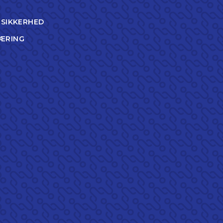
TSIKKERHED
ÆRING