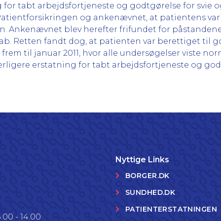
for tabt arbejdsfortjeneste og godtgørelse for svie o
atientforsikringen og ankenævnet, at patientens va
en. Ankenævnet blev herefter frifundet for påstanden
b. Retten fandt dog, at patienten var berettiget til g
frem til januar 2011, hvor alle undersøgelser viste no
rligere erstatning for tabt arbejdsfortjeneste og godt
Nyttige Links
BORGER.DK
SUNDHED.DK
PATIENTERSTATNINGEN
.00 - 14.00