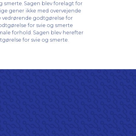
g smerte. Sagen blev forelagt for
rige gener ikke med overvejende
e vedrørende godtgørelse for
odtgørelse for svie og smerte
rmale forhold. Sagen blev herefter
gørelse for svie og smerte.