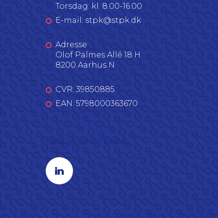
Torsdag: kl. 8.00-16.00
E-mail: stpk@stpk.dk
Adresse
Olof Palmes Allé 18 H
8200 Aarhus N
CVR: 39850885
EAN: 5798000363670
Følg os på LinkedIn
Linkedin profil