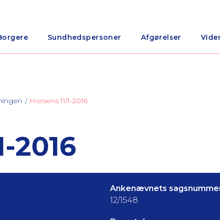
Borgere
Sundhedspersoner
Afgørelser
Vide
ningen
Horsens 11/1-2016
1-2016
Ankenævnets sagsnummer
12/1548