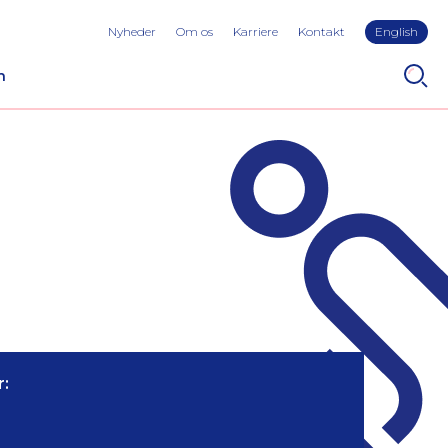
Nyheder
Om os
Karriere
Kontakt
English
n
: