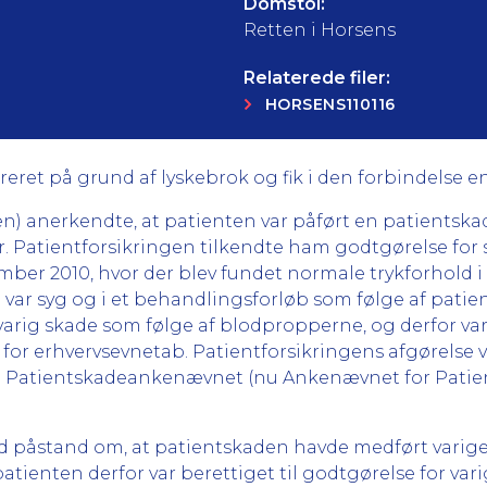
Domstol:
Retten i Horsens
Relaterede filer:
HORSENS110116
eret på grund af lyskebrok og fik i den forbindelse e
n) anerkendte, at patienten var påført en patientskad
r. Patientforsikringen tilkendte ham godtgørelse for
tember 2010, hvor der blev fundet normale trykforhold
o var syg og i et behandlingsforløb som følge af pati
varig skade som følge af blodpropperne, og derfor var 
g for erhvervsevnetab. Patientforsikringens afgørelse
il Patientskadeankenævnet (nu Ankenævnet for Patient
d påstand om, at patientskaden havde medført varige
ienten derfor var berettiget til godtgørelse for vari