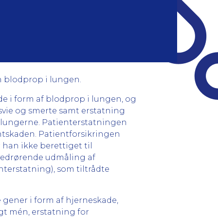
n blodprop i lungen.
e i form af blodprop i lungen, og
 svie og smerte samt erstatning
 i lungerne. Patienterstatningen
entskaden. Patientforsikringen
han ikke berettiget til
 vedrørende udmåling af
erstatning), som tiltrådte
 gener i form af hjerneskade,
gt mén, erstatning for