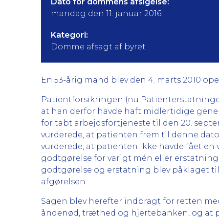
Dato for dommens afsigelse:
mandag den 11. januar 2016
Kategori:
Domme afsagt af byret
En 53-årig mand blev den 4. marts 2010 oper
Patientforsikringen (nu Patienterstatninge
at han derfor havde haft midlertidige gene
for tabt arbejdsfortjeneste til den 20. sep
vurderede, at patienten frem til denne dat
vurderede, at patienten ikke havde fået en 
godtgørelse for varigt mén eller erstatnin
godtgørelse og erstatning blev påklaget t
afgørelsen.
Sagen blev herefter indbragt for retten me
åndenød, træthed og hjertebanken, og at pat