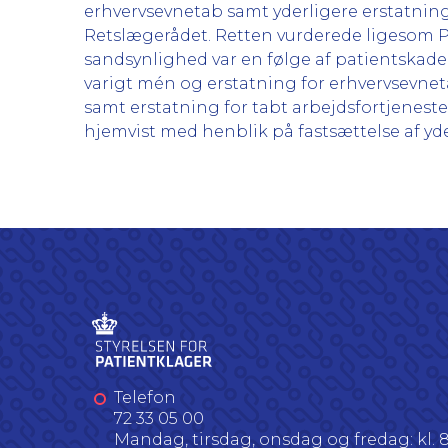
erhvervsevnetab samt yderligere erstatning 
Retslægerådet. Retten vurderede ligesom P
sandsynlighed var en følge af patientskad
varigt mén og erstatning for erhvervsevneta
samt erstatning for tabt arbejdsfortjeneste 
hjemvist med henblik på fastsættelse af yde
Telefon
72 33 05 00
Mandag, tirsdag, onsdag og fredag: kl. 8