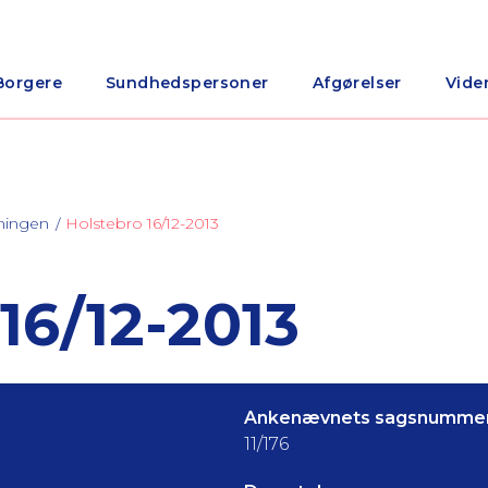
Borgere
Sundhedspersoner
Afgørelser
Vide
ningen
Holstebro 16/12-2013
6/12-2013
Ankenævnets sagsnummer
11/176