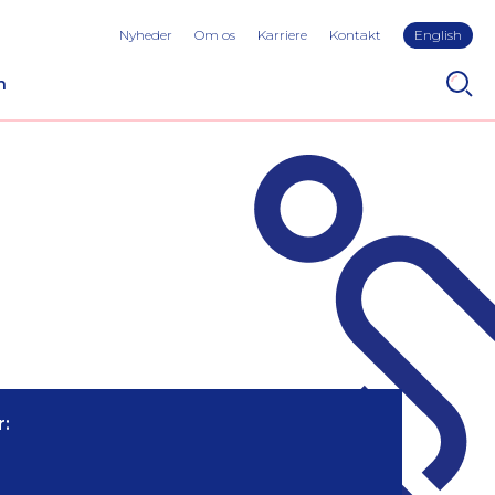
Nyheder
Om os
Karriere
Kontakt
English
n
: