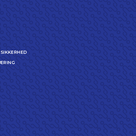
TSIKKERHED
ÆRING