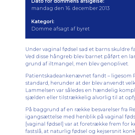
Dato for dommens afsigelse:
mandag den 16. december 2013
Kategori:
Domme afsagt af byret
Under vaginal fødsel sad et barns skuldre fa
Ved disse hångreb blev barnet påført en la
grund af iltmangel, men blev genoplivet.
Patientskadeankenævnet fandt – ligesom Pat
standard, herunder at der blev anvendt velke
Lammelsen var således en hændelig komplik
sjælden eller tilstrækkelig alvorlig til at opf
På baggrund af en række besvarelser fra Ret
igangsættelse med henblik på vaginal fødse
[vaginal fødsel] var at foretrække frem for k
fastslå, at naturlig fødsel og kejsersnit konk