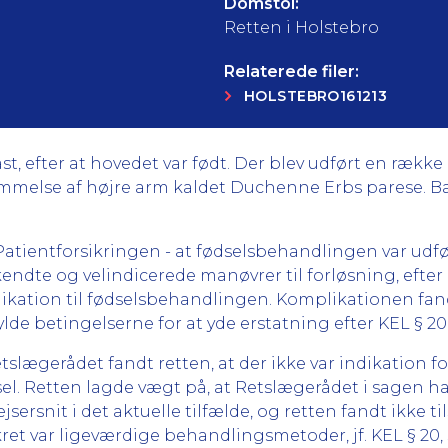
Domstol:
Retten i Holstebro
Relaterede filer:
HOLSTEBRO161213
st, efter at hovedet var født. Der blev udført en række
mmelse af højre arm kaldet Duchenne Erbs parese. Bar
ientforsikringen - at fødselsbehandlingen var udført
ndte og velindicerede manøvrer til forløsning, efter a
ation til fødselsbehandlingen. Komplikationen fand
ylde betingelserne for at yde erstatning efter KEL § 20, st
slægerådet fandt retten, at der ikke var indikation for
l. Retten lagde vægt på, at Retslægerådet i sagen hav
ejsersnit i det aktuelle tilfælde, og retten fandt ikke t
ret var ligeværdige behandlingsmetoder, jf. KEL § 20, stk