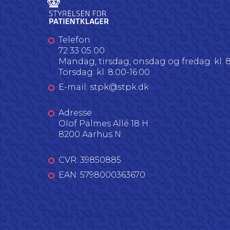
Telefon
72 33 05 00
Mandag, tirsdag, onsdag og fredag: kl. 8
Torsdag: kl. 8.00-16.00
E-mail: stpk@stpk.dk
Adresse
Olof Palmes Allé 18 H
8200 Aarhus N
CVR: 39850885
EAN: 5798000363670
Følg os på LinkedIn