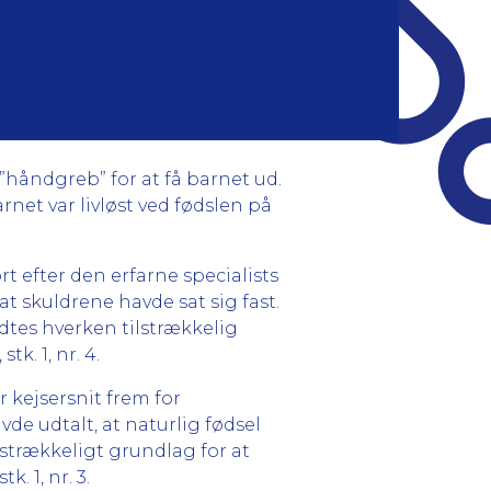
 ”håndgreb” for at få barnet ud.
net var livløst ved fødslen på
 efter den erfarne specialists
t skuldrene havde sat sig fast.
tes hverken tilstrækkelig
k. 1, nr. 4.
 kejsersnit frem for
de udtalt, at naturlig fødsel
ilstrækkeligt grundlag for at
. 1, nr. 3.