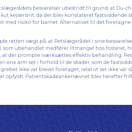
slægerådets besvarelser ubestridt til grund, at Du-c
akut kejsersnit, da der blev konstateret fastsiddende s
med risiko for barnet. Alternativet til det foretagne
de retten vægt på, at Retslægerådet i sine besvarelse
nd, som ubehandlet medfører iltmangel hos fosteret, hv
t, at der prompte iværksættes effektiv behandling. Re
en ene arm set i forhold til de skader, som de fastsid
ebet ikke var blevet foretaget, relativt set ikke var så
4, var opfyldt. Patientskadeankenævnet blev herefter fri