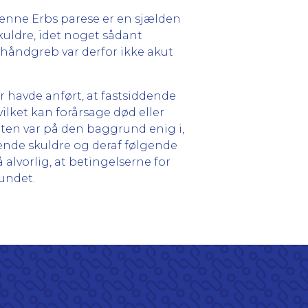
henne Erbs parese er en sjælden
kuldre, idet noget sådant
 håndgreb var derfor ikke akut
r havde anført, at fastsiddende
ilket kan forårsage død eller
tten var på den baggrund enig i,
dende skuldre og deraf følgende
 alvorlig, at betingelserne for
fundet.