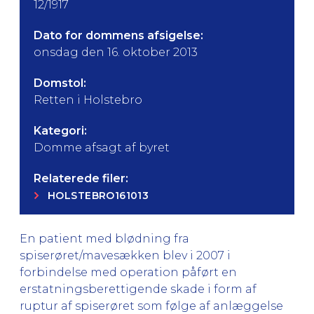
12/1917
Dato for dommens afsigelse:
onsdag den 16. oktober 2013
Domstol:
Retten i Holstebro
Kategori:
Domme afsagt af byret
Relaterede filer:
HOLSTEBRO161013
En patient med blødning fra
spiserøret/mavesækken blev i 2007 i
forbindelse med operation påført en
erstatningsberettigende skade i form af
ruptur af spiserøret som følge af anlæggelse