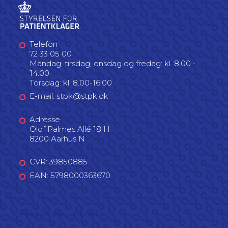
Telefon
72 33 05 00
Mandag, tirsdag, onsdag og fredag: kl. 8.00 -
14.00
Torsdag: kl. 8.00-16.00
E-mail: stpk@stpk.dk
Adresse
Olof Palmes Allé 18 H
8200 Aarhus N
CVR: 39850885
EAN: 5798000363670
Følg os på LinkedIn