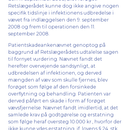
Retslægerådet kunne dog ikke angive nogen
specifik tidslinje i infektionens udbredelse i
vævet fra indlæggelsen den 9. september
2008 og frem til operationen den 11.
september 2008.
Patientskadeankenævnet genoptog på
baggrund af Retslægerådets udtalelse sagen
til fornyet vurdering. Nævnet fandt det
herefter overvejende sandsynligt, at
udbredelsen af infektionen, og derved
mængden af væv som skulle fjernes, blev
forøget som følge af den forsinkede
overflytning og behandling. Patienten var
derved påført en skade i form af forøget
vævsfjernelse. Nævnet fandt imidlertid, at det
samlede krav på godtgørelse og erstatning
som følge heraf oversteg 10.000 kr., hvorfor der
ikke kunne ydes erstatning, jf. lovens § 24, stk.