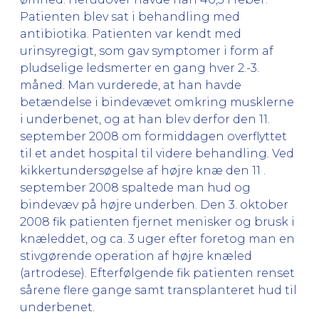
Patienten blev sat i behandling med
antibiotika. Patienten var kendt med
urinsyregigt, som gav symptomer i form af
pludselige ledsmerter en gang hver 2.-3.
måned. Man vurderede, at han havde
betændelse i bindevævet omkring musklerne
i underbenet, og at han blev derfor den 11.
september 2008 om formiddagen overflyttet
til et andet hospital til videre behandling. Ved
kikkertundersøgelse af højre knæ den 11 .
september 2008 spaltede man hud og
bindevæv på højre underben. Den 3. oktober
2008 fik patienten fjernet menisker og brusk i
knæleddet, og ca. 3 uger efter foretog man en
stivgørende operation af højre knæled
(artrodese). Efterfølgende fik patienten renset
sårene flere gange samt transplanteret hud til
underbenet.