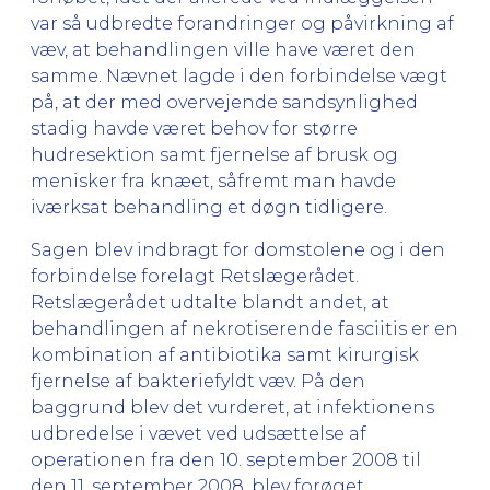
var så udbredte forandringer og påvirkning af
væv, at behandlingen ville have været den
samme. Nævnet lagde i den forbindelse vægt
på, at der med overvejende sandsynlighed
stadig havde været behov for større
hudresektion samt fjernelse af brusk og
menisker fra knæet, såfremt man havde
iværksat behandling et døgn tidligere.
Sagen blev indbragt for domstolene og i den
forbindelse forelagt Retslægerådet.
Retslægerådet udtalte blandt andet, at
behandlingen af nekrotiserende fasciitis er en
kombination af antibiotika samt kirurgisk
fjernelse af bakteriefyldt væv. På den
baggrund blev det vurderet, at infektionens
udbredelse i vævet ved udsættelse af
operationen fra den 10. september 2008 til
den 11. september 2008, blev forøget.