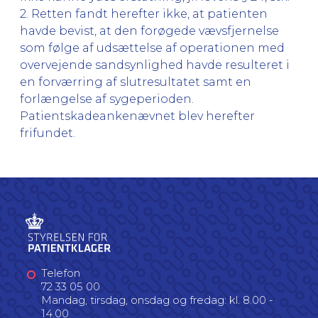
2. Retten fandt herefter ikke, at patienten
havde bevist, at den forøgede vævsfjernelse
som følge af udsættelse af operationen med
overvejende sandsynlighed havde resulteret i
en forværring af slutresultatet samt en
forlængelse af sygeperioden.
Patientskadeankenævnet blev herefter
frifundet.
Telefon
72 33 05 00
Mandag, tirsdag, onsdag og fredag: kl. 8.00 -
14.00