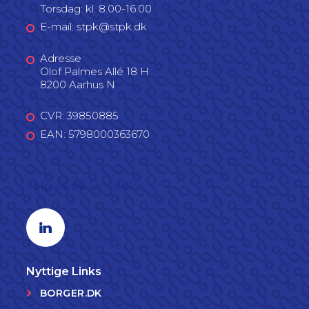
Torsdag: kl. 8.00-16.00
E-mail: stpk@stpk.dk
Adresse
Olof Palmes Allé 18 H
8200 Aarhus N
CVR: 39850885
EAN: 5798000363670
Følg os på LinkedIn
Linkedin profil
Nyttige Links
BORGER.DK