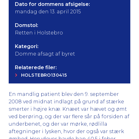
Dato for dommens afsigelse:
mandag den 13. april 2015
Domstol:
Retten i Holstebro
Kategori:
Domme afsagt af byret
Relaterede filer:
HOLSTEBRO130415
En mandlig patient blev den 9. september
2008 ved midnat indlagt på grund af stærke
smerter i højre knæ. Knæet var hævet og ømt
ved berøring, og der var flere sår på forsiden af
underbenet, og der var mørke, rødlilla
aftegninger i lysken, hvor der også var stærk
ømhed. Herudover havde han 40,5 i feber.