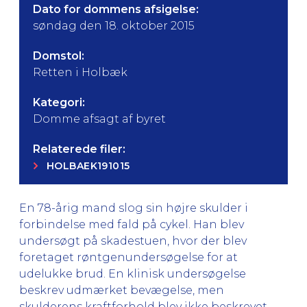
Dato for dommens afsigelse:
søndag den 18. oktober 2015
Domstol:
Retten i Holbæk
Kategori:
Domme afsagt af byret
Relaterede filer:
HOLBAEK191015
En 78-årig mand slog sin højre skulder i
forbindelse med fald på cykel. Han blev
undersøgt på skadestuen, hvor der blev
foretaget røntgenundersøgelse for at
udelukke brud. En klinisk undersøgelse
beskrev udmærket bevægelse, men
skulderens kraftforhold blev ikke beskrevet.