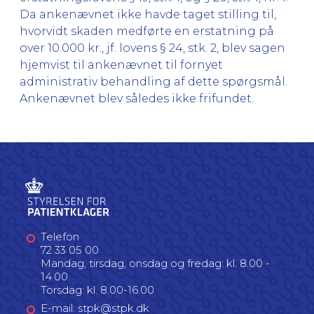
Da ankenævnet ikke havde taget stilling til,
hvorvidt skaden medførte en erstatning på
over 10.000 kr., jf. lovens § 24, stk. 2, blev sagen
hjemvist til ankenævnet til fornyet
administrativ behandling af dette spørgsmål.
Ankenævnet blev således ikke frifundet.
Telefon
72 33 05 00
Mandag, tirsdag, onsdag og fredag: kl. 8.00 -
14.00
Torsdag: kl. 8.00-16.00
E-mail: stpk@stpk.dk