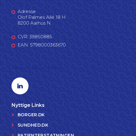
Adresse
Olof Palmes Allé 18 H
8200 Aarhus N
CVR: 39850885
EAN: 5798000363670
Følg os på LinkedIn
Linkedin profil
Nyttige Links
BORGER.DK
SUNDHED.DK
PATIENTERSTATNINGEN