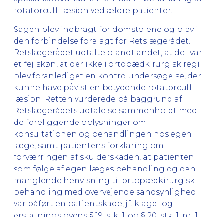
rotatorcuff-læsion ved ældre patienter.
Sagen blev indbragt for domstolene og blev i
den forbindelse forelagt for Retslægerådet.
Retslægerådet udtalte blandt andet, at det var
et fejlskøn, at der ikke i ortopædkirurgisk regi
blev foranlediget en kontrolundersøgelse, der
kunne have påvist en betydende rotatorcuff-
læsion. Retten vurderede på baggrund af
Retslægerådets udtalelse sammenholdt med
de foreliggende oplysninger om
konsultationen og behandlingen hos egen
læge, samt patientens forklaring om
forværringen af skulderskaden, at patienten
som følge af egen læges behandling og den
manglende henvisning til ortopædkirurgisk
behandling med overvejende sandsynlighed
var påført en patientskade, jf. klage- og
erstatningslovens § 19, stk. 1, og § 20, stk. 1, nr. 1.