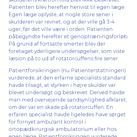
Patienten blev herefter henvist til egen læge.
Egen læge oplyste, at nogle store sener i
skulderen var revnet, og at der ville gå 3-4
uger, før det ville være i orden. Patienten
påbegyndte herefter et genoptræningsforløb.
På grund af fortsatte smerter blev der
foretaget yderligere undersøgelser, som viste
læsion på to ud af rotatorcuffens fire sener.
Patientforsikringen (nu Patienterstatningen)
vurderede, at den erfarne specialists standard
havde tilsagt, at styrken i højre skulder var
blevet undersøgt og beskrevet. Derved havde
man med overvejende sandsynlighed afklaret,
om der var en skade på rotatorcuffen. En
erfaren specialist havde ligeledes have sørget
for fornyet ambulant kontrol i
ortopædkirurgisk ambulatorium eller hos
egen læge. Patientforsikringen vurderede