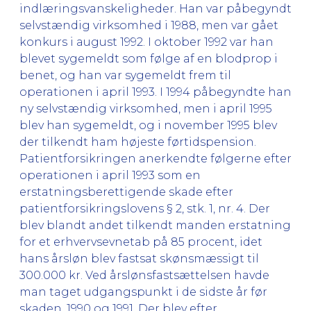
indlæringsvanskeligheder. Han var påbegyndt
selvstændig virksomhed i 1988, men var gået
konkurs i august 1992. I oktober 1992 var han
blevet sygemeldt som følge af en blodprop i
benet, og han var sygemeldt frem til
operationen i april 1993. I 1994 påbegyndte han
ny selvstændig virksomhed, men i april 1995
blev han sygemeldt, og i november 1995 blev
der tilkendt ham højeste førtidspension.
Patientforsikringen anerkendte følgerne efter
operationen i april 1993 som en
erstatningsberettigende skade efter
patientforsikringslovens § 2, stk. 1, nr. 4. Der
blev blandt andet tilkendt manden erstatning
for et erhvervsevnetab på 85 procent, idet
hans årsløn blev fastsat skønsmæssigt til
300.000 kr. Ved årslønsfastsættelsen havde
man taget udgangspunkt i de sidste år før
skaden, 1990 og 1991. Der blev efter