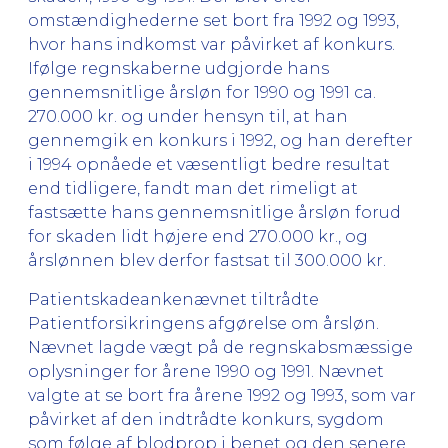
omstændighederne set bort fra 1992 og 1993,
hvor hans indkomst var påvirket af konkurs.
Ifølge regnskaberne udgjorde hans
gennemsnitlige årsløn for 1990 og 1991 ca.
270.000 kr. og under hensyn til, at han
gennemgik en konkurs i 1992, og han derefter
i 1994 opnåede et væsentligt bedre resultat
end tidligere, fandt man det rimeligt at
fastsætte hans gennemsnitlige årsløn forud
for skaden lidt højere end 270.000 kr., og
årslønnen blev derfor fastsat til 300.000 kr.
Patientskadeankenævnet tiltrådte
Patientforsikringens afgørelse om årsløn.
Nævnet lagde vægt på de regnskabsmæssige
oplysninger for årene 1990 og 1991. Nævnet
valgte at se bort fra årene 1992 og 1993, som var
påvirket af den indtrådte konkurs, sygdom
som følge af blodprop i benet og den senere