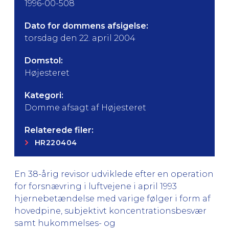
1996-00-508
Dato for dommens afsigelse:
torsdag den 22. april 2004
Domstol:
Højesteret
Kategori:
Domme afsagt af Højesteret
Relaterede filer:
HR220404
En 38-årig revisor udviklede efter en operation
for forsnævring i luftvejene i april 1993
hjernebetændelse med varige følger i form af
hovedpine, subjektivt koncentrationsbesvær
samt hukommelses- og