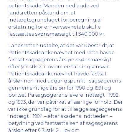
patientskade. Manden nedlagde ved
landsretten påstand om, at
indtægtsgrundlaget for beregning af
erstatning for erhvervsevnetab skulle
fastsættes skønsmæssigt til 340.000 kr.
Landsretten udtalte, at det var ubestridt, at
Patientskadeankenævnet med rette havde
fastsat sagsøgerens årsløn skønsmæssigt
efter § 7, stk. 2, i lov om erstatningsansvar.
Patientskadeankenævnet havde fastsat
årslønnen med udgangspunkt i sagsøgerens
gennemsnitlige årsløn for 1990 og 1991 og
bortset fra sagsøgerens lavere indtægt i 1992
og 1993, der var påvirket af særlige forhold. Der
var ikke grundlag for at tillægge sagsøgerens
indtægt i 1994 – efter skadens indtræden –
betydning ved fastsættelsen af sagsøgerens
årsløn efter § 7, stk. 2, i lov om