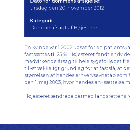
Dato for dommens afsigelse:
tirsdag den 20. november 2012
Kategori:
Domme afsagt af Højesteret
En kvinde var i 2002 udsat for en patientsk
fastsættes til 25 %. Højesteret fandt endvid
medvirkende årsag til hele sygeforløbet frem
til¬strækkeligt grundlag for at fastslå, at 
størrelsen af hendes erhvervsevnetab som f
den 1. maj 2003, hvor hendes an¬sættelse me
Højesteret ændrede dermed landsrettens re