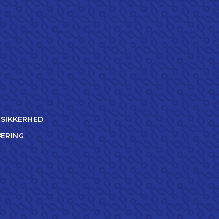
TSIKKERHED
ÆRING