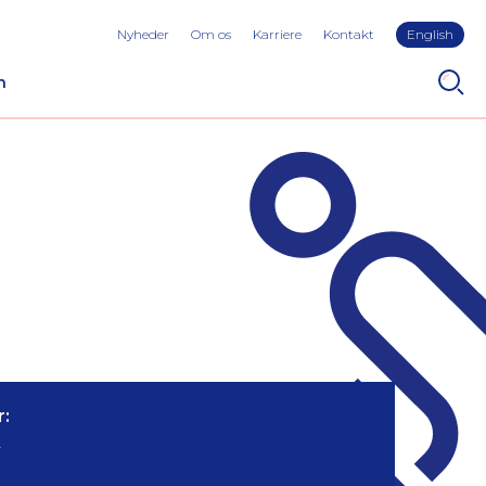
Nyheder
Om os
Karriere
Kontakt
English
n
:
2