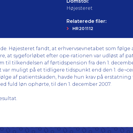
Domstol:
Højesteret
Relaterede filer:
HR201112
ade. Højesteret fandt, at erhvervsevnetabet som følge 
ere, at sygeforløbet efter ope-rationen var udløst af p
 til tilkendelsen af førtidspension fra den 1. decembe
det var muligt på et tidligere tidspunkt end den 1. de
ølge af patientskaden, havde hun krav på erstatning f
d fuld løn ophørte, til den 1. december 2007.
sultat.