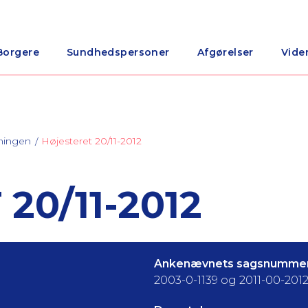
Borgere
Sundhedspersoner
Afgørelser
Vide
ningen
Højesteret 20/11-2012
20/11-2012
Ankenævnets sagsnummer
2003-0-1139 og 2011-00-201