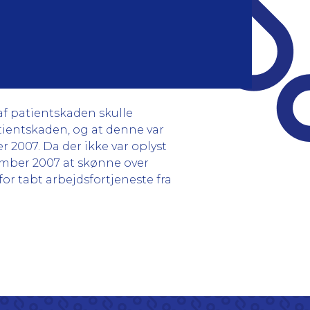
af patientskaden skulle
atientskaden, og at denne var
r 2007. Da der ikke var oplyst
¬cember 2007 at skønne over
or tabt arbejdsfortjeneste fra