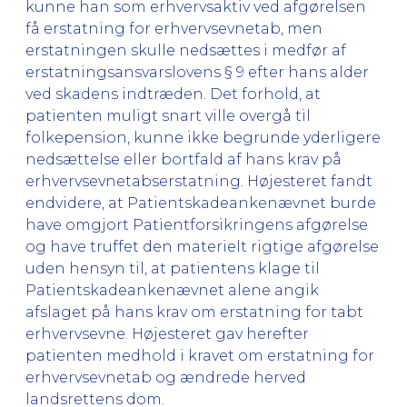
kunne han som erhvervsaktiv ved afgørelsen
få erstatning for erhvervsevnetab, men
erstatningen skulle nedsættes i medfør af
erstatningsansvarslovens § 9 efter hans alder
ved skadens indtræden. Det forhold, at
patienten muligt snart ville overgå til
folkepension, kunne ikke begrunde yderligere
nedsættelse eller bortfald af hans krav på
erhvervsevnetabserstatning. Højesteret fandt
endvidere, at Patientskadeankenævnet burde
have omgjort Patientforsikringens afgørelse
og have truffet den materielt rigtige afgørelse
uden hensyn til, at patientens klage til
Patientskadeankenævnet alene angik
afslaget på hans krav om erstatning for tabt
erhvervsevne. Højesteret gav herefter
patienten medhold i kravet om erstatning for
erhvervsevnetab og ændrede herved
landsrettens dom.