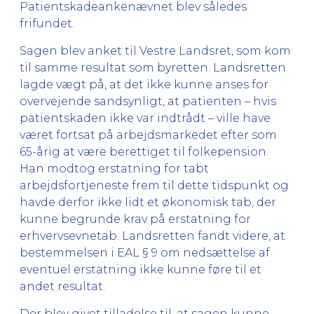
Patientskadeankenævnet blev således
frifundet.
Sagen blev anket til Vestre Landsret, som kom
til samme resultat som byretten. Landsretten
lagde vægt på, at det ikke kunne anses for
overvejende sandsynligt, at patienten – hvis
patientskaden ikke var indtrådt – ville have
været fortsat på arbejdsmarkedet efter som
65-årig at være berettiget til folkepension.
Han modtog erstatning for tabt
arbejdsfortjeneste frem til dette tidspunkt og
havde derfor ikke lidt et økonomisk tab, der
kunne begrunde krav på erstatning for
erhvervsevnetab. Landsretten fandt videre, at
bestemmelsen i EAL § 9 om nedsættelse af
eventuel erstatning ikke kunne føre til et
andet resultat.
Der blev givet tilladelse til, at sagen kunne