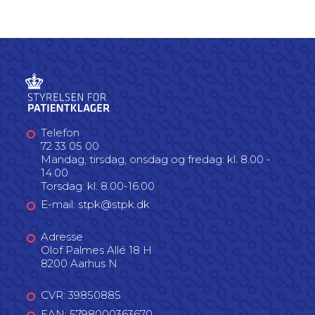
Telefon
72 33 05 00
Mandag, tirsdag, onsdag og fredag: kl. 8.00 -
14.00
Torsdag: kl. 8.00-16.00
E-mail: stpk@stpk.dk
Adresse
Olof Palmes Allé 18 H
8200 Aarhus N
CVR: 39850885
EAN: 5798000363670