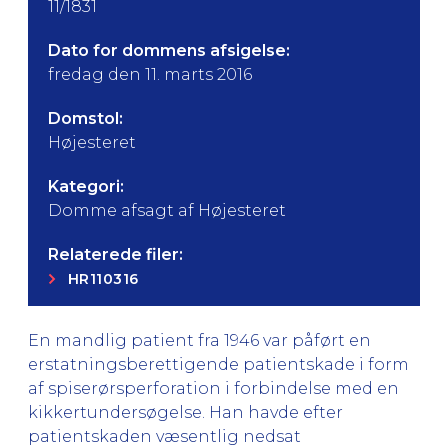
11/1831
Dato for dommens afsigelse:
fredag den 11. marts 2016
Domstol:
Højesteret
Kategori:
Domme afsagt af Højesteret
Relaterede filer:
HR110316
En mandlig patient fra 1946 var påført en
erstatningsberettigende patientskade i form
af spiserørsperforation i forbindelse med en
kikkertundersøgelse. Han havde efter
patientskaden væsentlig nedsat