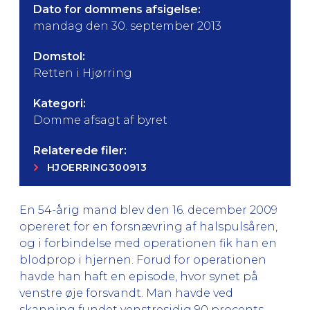
Dato for dommens afsigelse:
mandag den 30. september 2013
Domstol:
Retten i Hjørring
Kategori:
Domme afsagt af byret
Relaterede filer:
HJOERRING300913
En 54-årig mand blev den 16. december 2009
opereret for en forsnævring af halspulsåren,
og i forbindelse med operationen fik han en
blodprop i hjernen. Forud for operationen
havde han haft en episode, hvor synet på
venstre øje forsvandt. Man havde ved
skanning fundet venstresidig 90 procents