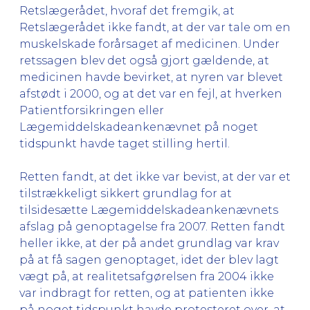
Retslægerådet, hvoraf det fremgik, at
Retslægerådet ikke fandt, at der var tale om en
muskelskade forårsaget af medicinen. Under
retssagen blev det også gjort gældende, at
medicinen havde bevirket, at nyren var blevet
afstødt i 2000, og at det var en fejl, at hverken
Patientforsikringen eller
Lægemiddelskadeankenævnet på noget
tidspunkt havde taget stilling hertil.
Retten fandt, at det ikke var bevist, at der var et
tilstrækkeligt sikkert grundlag for at
tilsidesætte Lægemiddelskadeankenævnets
afslag på genoptagelse fra 2007. Retten fandt
heller ikke, at der på andet grundlag var krav
på at få sagen genoptaget, idet der blev lagt
vægt på, at realitetsafgørelsen fra 2004 ikke
var indbragt for retten, og at patienten ikke
på noget tidspunkt havde protesteret over, at