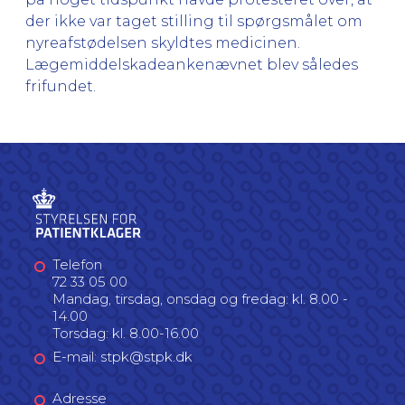
der ikke var taget stilling til spørgsmålet om
nyreafstødelsen skyldtes medicinen.
Lægemiddelskadeankenævnet blev således
frifundet.
Telefon
72 33 05 00
Mandag, tirsdag, onsdag og fredag: kl. 8.00 -
14.00
Torsdag: kl. 8.00-16.00
E-mail: stpk@stpk.dk
Adresse