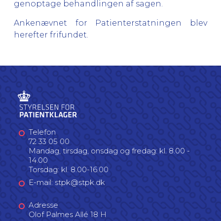
genoptage behandlingen af sagen.
Ankenævnet for Patienterstatningen blev
herefter frifundet.
Telefon
72 33 05 00
Mandag, tirsdag, onsdag og fredag: kl. 8.00 -
14.00
Torsdag: kl. 8.00-16.00
E-mail: stpk@stpk.dk
Adresse
Olof Palmes Allé 18 H