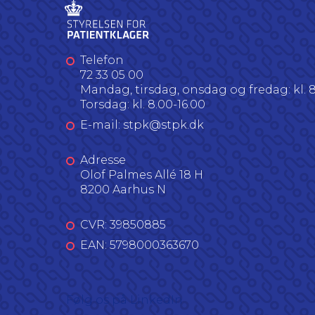
Telefon
72 33 05 00
Mandag, tirsdag, onsdag og fredag: kl. 8
Torsdag: kl. 8.00-16.00
E-mail: stpk@stpk.dk
Adresse
Olof Palmes Allé 18 H
8200 Aarhus N
CVR: 39850885
EAN: 5798000363670
Følg os på LinkedIn