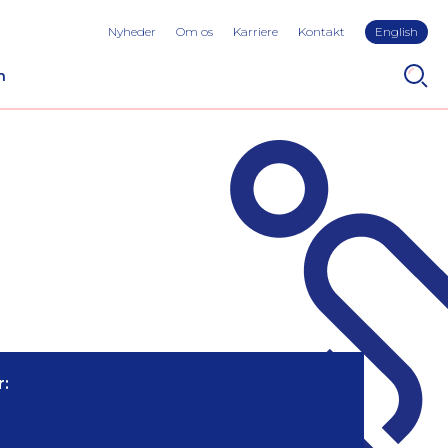
Nyheder
Om os
Karriere
Kontakt
English
n
: