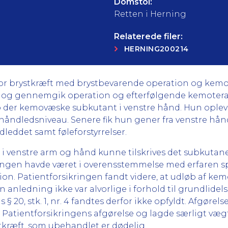
Domstol:
Retten i Herning
Relaterede filer:
HERNING200214
 for brystkræft med brystbevarende operation og kemo
æft, og gennemgik operation og efterfølgende kemoter
 der kemovæske subkutant i venstre hånd. Hun oplev
håndledsniveau. Senere fik hun gener fra venstre hån
dleddet samt føleforstyrrelser.
r i venstre arm og hånd kunne tilskrives det subkuta
ingen havde været i overensstemmelse med erfaren spe
on. Patientforsikringen fandt videre, at udløb af ke
nledning ikke var alvorlige i forhold til grundlidels
§ 20, stk. 1, nr. 4 fandtes derfor ikke opfyldt. Afgørels
atientforsikringens afgørelse og lagde særligt vægt p
tkræft, som ubehandlet er dødelig.