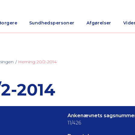
Borgere
Sundhedspersoner
Afgørelser
Vide
ningen
Herning 20/2-2014
2-2014
Ankenævnets sagsnummer
11/426