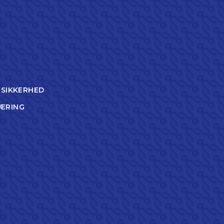
TSIKKERHED
ÆRING