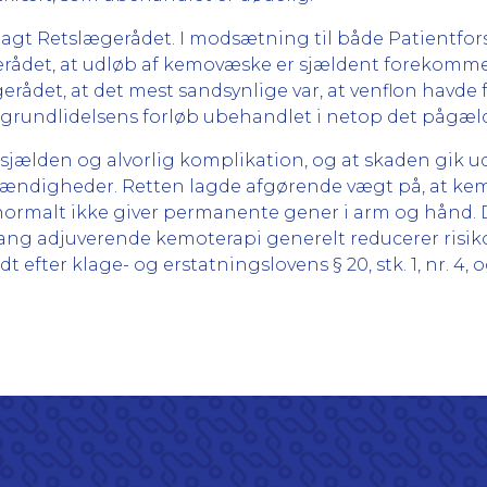
elagt Retslægerådet. I modsætning til både Patientfo
rådet, at udløb af kemovæske er sjældent forekom
erådet, at det mest sandsynlige var, at venflon havde
 grundlidelsens forløb ubehandlet i netop det pågæld
n sjælden og alvorlig komplikation, og at skaden gik 
tændigheder. Retten lagde afgørende vægt på, at kem
ormalt ikke giver permanente gener i arm og hånd. 
mfang adjuverende kemoterapi generelt reducerer ris
 efter klage- og erstatningslovens § 20, stk. 1, nr. 