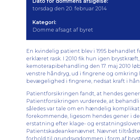
Dato for dommens afsigelse:
torsdag den 20. februar 2014
Kategori:
Domme afsagt af byret
En kvindelig patient blev i 1995 behandlet
erklæret rask. I 2010 fik hun igen brystkr
kemoterapibehandling den 17. maj 2010 løb
venstre håndryg, ud i fingrene og omkring 
bevægelighed i fingrene, nedsat kraft i hån
Patientforsikringen fandt, at hendes gene
Patientforsikringen vurderede, at behandl
således var tale om en hændelig komplikati
forekommende, ligesom hendes gener i den a
erstatning efter klage- og erstatningslovens 
Patientskadeankenævnet. Nævnet tiltrådte P
forhold til grundsygdommen i form af brys