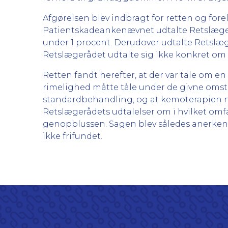
Afgørelsen blev indbragt for retten og for
Patientskadeankenævnet udtalte Retslæge
under 1 procent. Derudover udtalte Retslæg
Retslægerådet udtalte sig ikke konkret om
Retten fandt herefter, at der var tale om e
rimelighed måtte tåle under de givne oms
standardbehandling, og at kemoterapien n
Retslægerådets udtalelser om i hvilket o
genopblussen. Sagen blev således anerkendt
ikke frifundet.