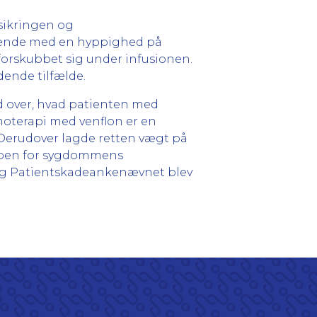
rsikringen og
mende med en hyppighed på
 forskubbet sig under infusionen.
ende tilfælde.
ud over, hvad patienten med
oterapi med venflon er en
Derudover lagde retten vægt på
ikoen for sygdommens
4, og Patientskadeankenævnet blev