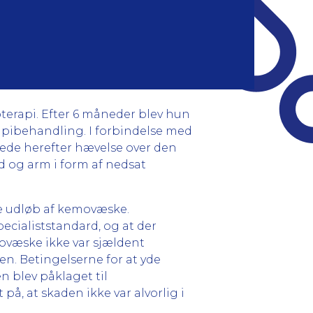
terapi. Efter 6 måneder blev hun
apibehandling. I forbindelse med
ede herefter hævelse over den
d og arm i form af nedsat
ne udløb af kemovæske.
cialiststandard, og at der
movæske ikke var sjældent
en. Betingelserne for at yde
en blev påklaget til
å, at skaden ikke var alvorlig i