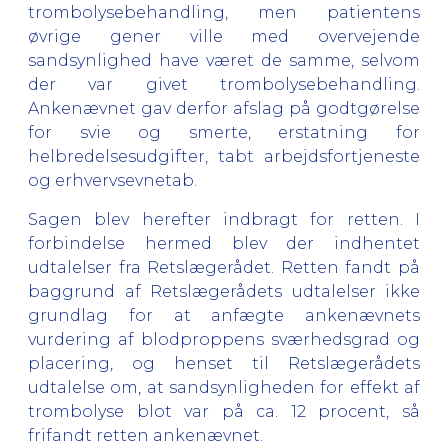
trombolysebehandling, men patientens
øvrige gener ville med overvejende
sandsynlighed have været de samme, selvom
der var givet trombolysebehandling.
Ankenævnet gav derfor afslag på godtgørelse
for svie og smerte, erstatning for
helbredelsesudgifter, tabt arbejdsfortjeneste
og erhvervsevnetab.
Sagen blev herefter indbragt for retten. I
forbindelse hermed blev der indhentet
udtalelser fra Retslægerådet. Retten fandt på
baggrund af Retslægerådets udtalelser ikke
grundlag for at anfægte ankenævnets
vurdering af blodproppens sværhedsgrad og
placering, og henset til Retslægerådets
udtalelse om, at sandsynligheden for effekt af
trombolyse blot var på ca. 12 procent, så
frifandt retten ankenævnet.