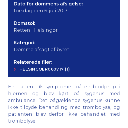
Dato for dommens afsigelse:
torsdag den 6. juli 2017
Domstol:
Retten i Helsingør
Kategori:
Domme afsagt af byret
Relaterede filer:
HELSINGOER060717 (1)
En patient fik symptomer på en blodprop i
hjernen og blev kørt på sygehus med
ambulance. Det pågældende sygehus kunne
ikke tilbyde behandling med trombolyse, og
patienten blev derfor ikke behandlet med
trombolyse.