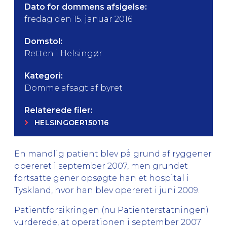
Dato for dommens afsigelse:
fredag den 15. januar 2016
Domstol:
Retten i Helsingør
Kategori:
Domme afsagt af byret
Relaterede filer:
HELSINGOER150116
En mandlig patient blev på grund af ryggener
opereret i september 2007, men grundet
fortsatte gener opsøgte han et hospital i
Tyskland, hvor han blev opereret i juni 2009.
Patientforsikringen (nu Patienterstatningen)
vurderede, at operationen i september 2007