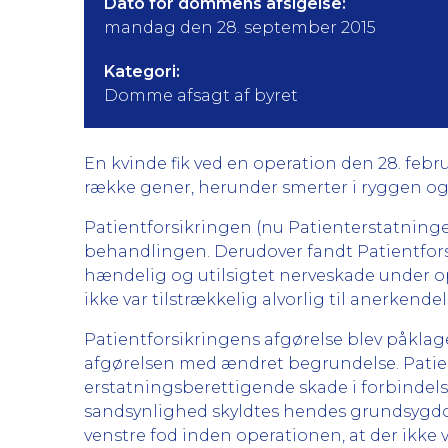
Dato for dommens afsigelse:
mandag den 28. september 2015
Kategori:
Domme afsagt af byret
En kvinde fik ved en operation den 28. febr
række gener, herunder smerter i ryggen og 
Patientforsikringen (nu Patienterstatning
behandlingen. Derudover fandt Patientforsik
hændelig og utilsigtet nerveskade under o
ikke var tilstrækkelig alvorlig til anerkendel
Patientforsikringens afgørelse blev påkla
afgørelsen med ændret begrundelse. Patien
erstatningsberettigende skade i forbindel
sandsynlighed skyldtes hendes grundsygdom
venstre fod inden operationen, at der ikke