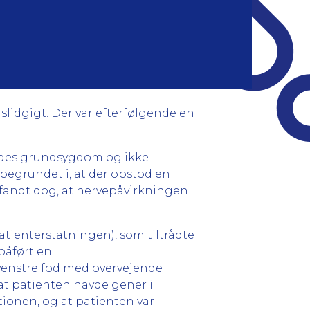
slidgigt. Der var efterfølgende en
endes grundsygdom og ikke
 begrundet i, at der opstod en
 fandt dog, at nervepåvirkningen
tienterstatningen), som tiltrådte
påført en
venstre fod med overvejende
at patienten havde gener i
tionen, og at patienten var