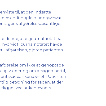
ste til, at den indsatte
 fremsendt nogle blodprøvesvar.
r sagens afgørelse væsentlige
ældende, at et journalnotat fra
t, hvorvidt journalnotatet havde
t i afgørelsen, gjorde patienten
f afgørelse om ikke at genoptage
elig vurdering om årsagen hertil,
Patientskadeankenævnet. Patienten
tlig betydning for sagen, at der
foreligget ved ankenævnets