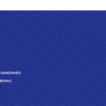
TSIKKERHED
ÆRING