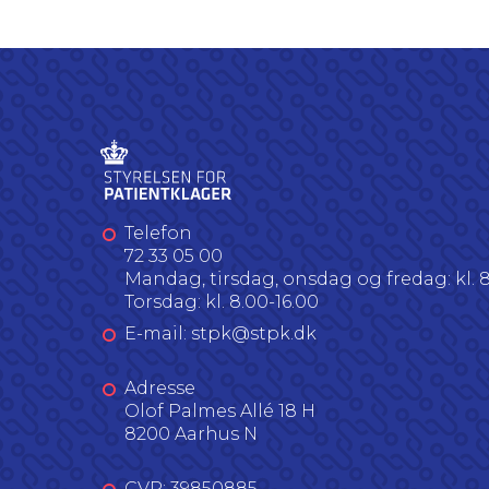
Telefon
72 33 05 00
Mandag, tirsdag, onsdag og fredag: kl. 8
Torsdag: kl. 8.00-16.00
E-mail: stpk@stpk.dk
Adresse
Olof Palmes Allé 18 H
8200 Aarhus N
CVR: 39850885