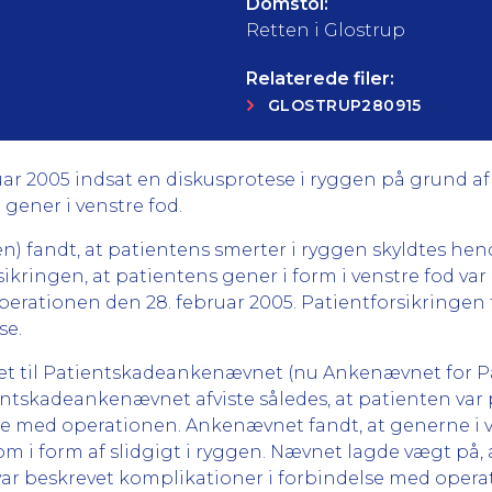
Domstol:
Retten i Glostrup
Relaterede filer:
GLOSTRUP280915
uar 2005 indsat en diskusprotese i ryggen på grund af 
gener i venstre fod.
en) fandt, at patientens smerter i ryggen skyldtes h
ringen, at patientens gener i form i venstre fod var
perationen den 28. februar 2005. Patientforsikringen
se.
get til Patientskadeankenævnet (nu Ankenævnet for Pa
tskadeankenævnet afviste således, at patienten var 
se med operationen. Ankenævnet fandt, at generne i 
 i form af slidgigt i ryggen. Nævnet lagde vægt på, 
 var beskrevet komplikationer i forbindelse med opera