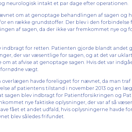
g neurologisk intakt et par dage efter operationen.
net om at genoptage behandlingen af sagen og henvi
or en række grundstoffer. Der blev i den forbindelse
ngen af sagen, da der ikke var fremkommet nye og fo
indbragt for retten. Patienten gjorde blandt andet g
ger, der var væsentlige for sagen, og at det var uklar
e om at afvise at genoptage sagen. Hvis det var indgåe
 fornødne vægt.
fra overlægen havde foreligget for nævnet, da man tra
else af patientens tilstand i november 2013 og en læg
, at sagen blev indbragt for Patientforsikringen og 
emkommet nye faktiske oplysninger, der var af så væsen
e have fået et andet udfald, hvis oplysningerne havde 
et blev således frifundet.