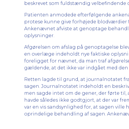
beskrevet som fuldstændig velbefindende o
Patienten anmodede efterfølgende ankenæv
protese kunne give forhøjede blodværdier f
Ankenævnet afviste at genoptage behandli
oplysninger.
Afgørelsen om afslag på genoptagelse blev 
en overlæge indeholdt nye faktiske oplysnin
foreligget for nævnet, da man traf afgørels
gældende, at det ikke var indgået med den
Retten lagde til grund, at journalnotatet 
sagen. Journalnotatet indeholdt en beskriv
men sagde intet om de gener, der førte til
havde således ikke godtgjort, at der var fr
var en vis sandsynlighed for, at sagen vill
oprindelige behandling af sagen. Ankenævn