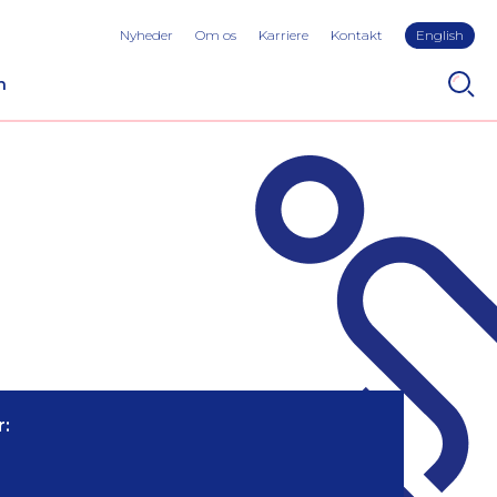
Nyheder
Om os
Karriere
Kontakt
English
n
: