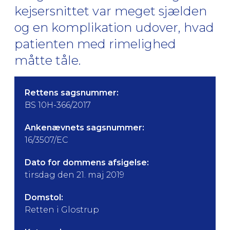
kejsersnittet var meget sjælden
og en komplikation udover, hvad
patienten med rimelighed
måtte tåle.
Rettens sagsnummer:
BS 10H-366/2017
Ankenævnets sagsnummer:
16/3507/EC
Dato for dommens afsigelse:
tirsdag den 21. maj 2019
Domstol:
Retten i Glostrup