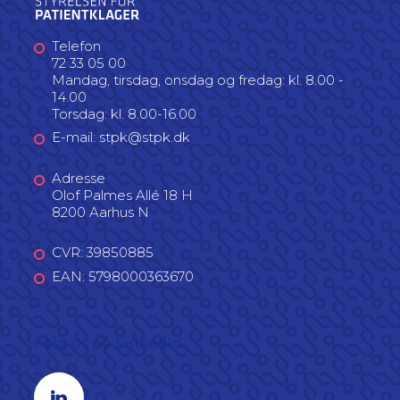
Telefon
72 33 05 00
Mandag, tirsdag, onsdag og fredag: kl. 8.00 -
14.00
Torsdag: kl. 8.00-16.00
E-mail: stpk@stpk.dk
Adresse
Olof Palmes Allé 18 H
8200 Aarhus N
CVR: 39850885
EAN: 5798000363670
Følg os på LinkedIn
Linkedin profil