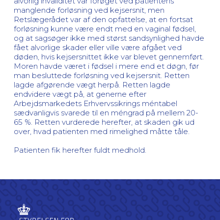
alvorlig invaliditet var forøget ved patientens
manglende forløsning ved kejsersnit, men
Retslægerådet var af den opfattelse, at en fortsat
forløsning kunne være endt med en vaginal fødsel,
og at sagsøger ikke med størst sandsynlighed havde
fået alvorlige skader eller ville være afgået ved
døden, hvis kejsersnittet ikke var blevet gennemført.
Moren havde været i fødsel i mere end et døgn, før
man besluttede forløsning ved kejsersnit. Retten
lagde afgørende vægt herpå. Retten lagde
endvidere vægt på, at generne efter
Arbejdsmarkedets Erhvervssikrings méntabel
sædvanligvis svarede til en méngrad på mellem 20-
65 %. Retten vurderede herefter, at skaden gik ud
over, hvad patienten med rimelighed måtte tåle.
Patienten fik herefter fuldt medhold.