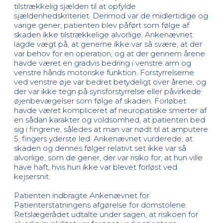
tilstrækkelig sjælden til at opfylde
sjældenhedskriteriet. Derimod var de midlertidige og
varige gener, patienten blev påført som følge af
skaden ikke tilstrækkelige alvorlige. Ankenævnet
lagde vægt på, at generne ikke var så svære, at der
var behov for en operation, og at der gennem årene
havde været en gradvis bedring i venstre arm og
venstre hånds motoriske funktion. Forstyrrelserne
ved venstre øje var bedret betydeligt over årene, og
der var ikke tegn på synsforstyrrelse eller påvirkede
øjenbevægelser som følge af skaden. Forløbet
havde været kompliceret af neuropatiske smerter af
en sådan karakter og voldsomhed, at patienten bed
sig i fingrene, således at man var nødt til at amputere
5. fingers yderste led. Ankenævnet vurderede, at
skaden og dennes følger relativt set ikke var så
alvorlige, som de gener, der var risiko for, at hun ville
have haft, hvis hun ikke var blevet forløst ved
kejsersnit.
Patienten indbragte Ankenævnet for
Patienterstatningens afgørelse for domstolene.
Retslægerådet udtalte under sagen, at risikoen for