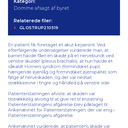
Kategori:
Domme afsagt af byret
Relaterede filer:
GLOSTRUP210519
En patient fik foretaget et akut kejsersnit. Ved
efterfølgende undersøgelser vurderede man, at
barnet havde fået en skade på et nervebundt ved
venstre skulder (plexus brachialis), at hun havde et
såkaldt Horners syndrom (formindsket pupil,
hængende øjenlåg og formindsket øjenspalte) som
følge af nerveskaden, og der var nedsat
strækkeevne i fingre og håndled på venstre side.
Patienterstatningen afviste, at skaden var
tilstrækkelig alvorlig til at give ret til erstatning.
Patienterstatningens afgørelse blev påklaget til
Ankenævnet for Patienterstatningen, der var enig i
Patienterstatningens afgørelse.
Ankenævnet vurderede, at patientens skade var