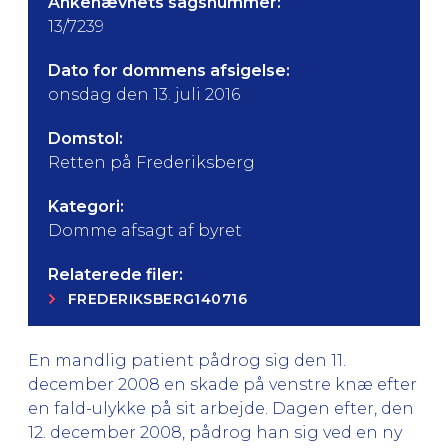
Ankenævnets sagsnummer:
13/7239
Dato for dommens afsigelse:
onsdag den 13. juli 2016
Domstol:
Retten på Frederiksberg
Kategori:
Domme afsagt af byret
Relaterede filer:
FREDERIKSBERG140716
En mandlig patient pådrog sig den 11.
december 2008 en skade på venstre knæ efter
en fald-ulykke på sit arbejde. Dagen efter, den
12. december 2008, pådrog han sig ved en ny