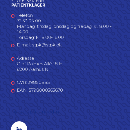
Telefon
72 33 05 00
Mandag, tirsdag, onsdag og fredag: kl. 8.00 -
14.00
Torsdag: kl. 8.00-16.00
E-mail: stpk@stpk.dk
Adresse
Olof Palmes Allé 18 H
8200 Aarhus N
CVR: 39850885
EAN: 5798000363670
Følg os på LinkedIn
Linkedin profil