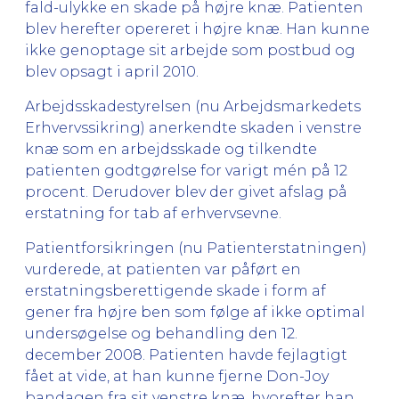
fald-ulykke en skade på højre knæ. Patienten
blev herefter opereret i højre knæ. Han kunne
ikke genoptage sit arbejde som postbud og
blev opsagt i april 2010.
Arbejdsskadestyrelsen (nu Arbejdsmarkedets
Erhvervssikring) anerkendte skaden i venstre
knæ som en arbejdsskade og tilkendte
patienten godtgørelse for varigt mén på 12
procent. Derudover blev der givet afslag på
erstatning for tab af erhvervsevne.
Patientforsikringen (nu Patienterstatningen)
vurderede, at patienten var påført en
erstatningsberettigende skade i form af
gener fra højre ben som følge af ikke optimal
undersøgelse og behandling den 12.
december 2008. Patienten havde fejlagtigt
fået at vide, at han kunne fjerne Don-Joy
bandagen fra sit venstre knæ, hvorefter han