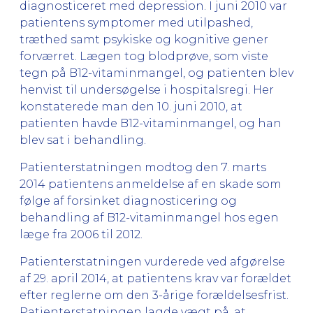
diagnosticeret med depression. I juni 2010 var
patientens symptomer med utilpashed,
træthed samt psykiske og kognitive gener
forværret. Lægen tog blodprøve, som viste
tegn på B12-vitaminmangel, og patienten blev
henvist til undersøgelse i hospitalsregi. Her
konstaterede man den 10. juni 2010, at
patienten havde B12-vitaminmangel, og han
blev sat i behandling.
Patienterstatningen modtog den 7. marts
2014 patientens anmeldelse af en skade som
følge af forsinket diagnosticering og
behandling af B12-vitaminmangel hos egen
læge fra 2006 til 2012.
Patienterstatningen vurderede ved afgørelse
af 29. april 2014, at patientens krav var forældet
efter reglerne om den 3-årige forældelsesfrist.
Patienterstatningen lagde vægt på, at