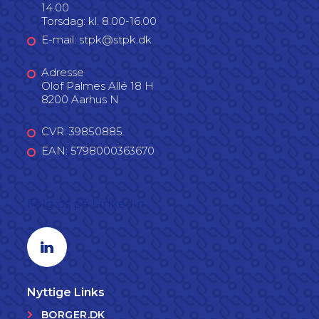
14.00
Torsdag: kl. 8.00-16.00
E-mail: stpk@stpk.dk
Adresse
Olof Palmes Allé 18 H
8200 Aarhus N
CVR: 39850885
EAN: 5798000363670
Følg os på LinkedIn
Linkedin profil
Nyttige Links
BORGER.DK