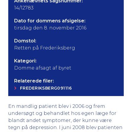
Ankenævnets sagsnummer:
14/12783
Dato for dommens afsigelse:
tirsdag den 8. november 2016
Domstol:
Retten på Frederiksberg
Kategori:
Domme afsagt af byret
Relaterede filer:
FREDERIKSBERG091116
En mandlig patient blev i 2006 og frem
undersøgt og behandlet hos egen læge for
blandt andet symptomer, der kunne være
tegn på depression. I juni 2008 blev patienten