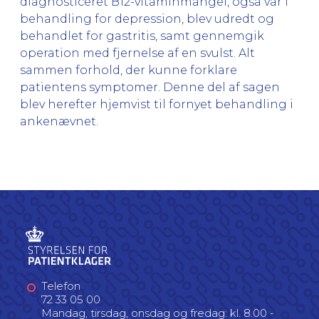
diagnosticeret B12-vitaminmangel, også var i
behandling for depression, blev udredt og
behandlet for gastritis, samt gennemgik
operation med fjernelse af en svulst. Alt
sammen forhold, der kunne forklare
patientens symptomer. Denne del af sagen
blev herefter hjemvist til fornyet behandling i
ankenævnet.
Telefon
72 33 05 00
Mandag, tirsdag, onsdag og fredag: kl. 8.00 -