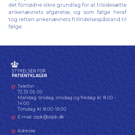
det fornødne sikre grundlag for at tilsidesætte
ankenævnets afgørelse, og som følge heraf
tog retten ankenævnets frifindelsespåstand til
følge.
Telefon
72 33 05 00
Mandag, tirsdag, onsdag og fredag: kl. 8.00 -
14.00
Torsdag: kl. 8.00-16.00
E-mail: stpk@stpk.dk
Adresse