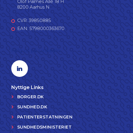
Olof Palmes Allé 18 H
8200 Aarhus N
CVR: 39850885
EAN: 5798000363670
Følg os på LinkedIn
Linkedin profil
Nyttige Links
BORGER.DK
SUNDHED.DK
PATIENTERSTATNINGEN
SUNDHEDSMINISTERIET