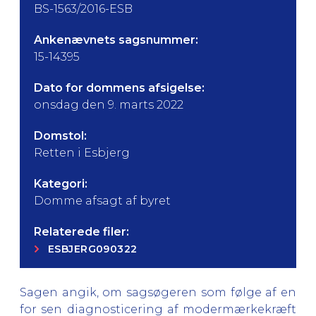
BS-1563/2016-ESB
Ankenævnets sagsnummer:
15-14395
Dato for dommens afsigelse:
onsdag den 9. marts 2022
Domstol:
Retten i Esbjerg
Kategori:
Domme afsagt af byret
Relaterede filer:
ESBJERG090322
Sagen angik, om sagsøgeren som følge af en
for sen diagnosticering af modermærkekræft