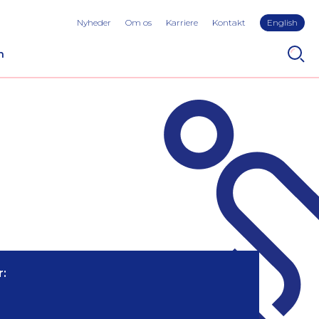
Nyheder
Om os
Karriere
Kontakt
English
n
: