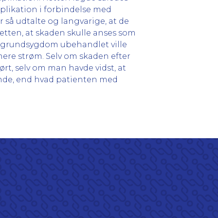
plikation i forbindelse med
 så udtalte og langvarige, at de
etten, at skaden skulle anses som
s grundsygdom ubehandlet ville
ere strøm. Selv om skaden efter
rt, selv om man havde vidst, at
nde, end hvad patienten med