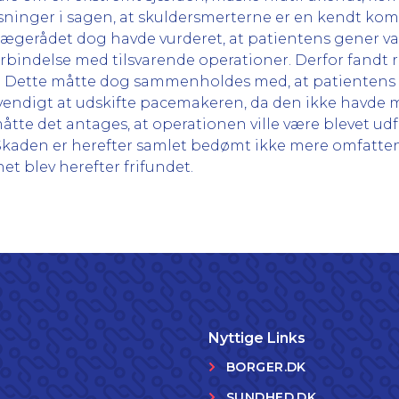
ysninger i sagen, at skuldersmerterne er en kendt kom
ægerådet dog havde vurderet, at patientens gener var
bindelse med tilsvarende operationer. Derfor fandt r
en. Dette måtte dog sammenholdes med, at patienten
endigt at udskifte pacemakeren, da den ikke havde m
te det antages, at operationen ville være blevet udfø
Skaden er herefter samlet bedømt ikke mere omfatte
t blev herefter frifundet.
Nyttige Links
BORGER.DK
SUNDHED.DK