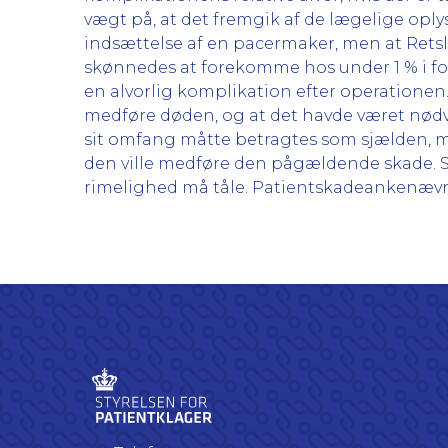
vægt på, at det fremgik af de lægelige opl
indsættelse af en pacermaker, men at Retsl
skønnedes at forekomme hos under 1 % i for
en alvorlig komplikation efter operation
medføre døden, og at det havde været nødv
sit omfang måtte betragtes som sjælden, måt
den ville medføre den pågældende skade. 
rimelighed må tåle. Patientskadeankenævne