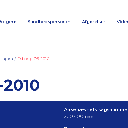
Borgere
Sundhedspersoner
Afgørelser
Vide
ningen
Esbjerg 7/5-2010
-2010
Ankenævnets sagsnummer
2007-00-896