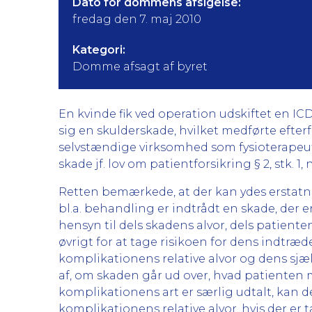
Dato for dommens afsigelse:
fredag den 7. maj 2010
Kategori:
Domme afsagt af byret
En kvinde fik ved operation udskiftet en I
sig en skulderskade, hvilket medførte efte
selvstændige virksomhed som fysioterapeut.
skade jf. lov om patientforsikring § 2, stk. 1
Retten bemærkede, at der kan ydes erstatning
bl.a. behandling er indtrådt en skade, der
hensyn til dels skadens alvor, dels patien
øvrigt for at tage risikoen for dens indtræ
komplikationens relative alvor og dens sj
af, om skaden går ud over, hvad patiente
komplikationens art er særlig udtalt, kan d
komplikationens relative alvor, hvis der er