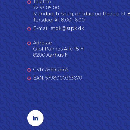
Telefon
72 33 05 00
Mandag, tirsdag, onsdag og fredag: kl. 8
Torsdag: kl. 8.00-16.00
E-mail: stpk@stpk.dk
Adresse
Olof Palmes Allé 18 H
8200 Aarhus N
CVR: 39850885
EAN: 5798000363670
Følg os på LinkedIn
Linkedin profil