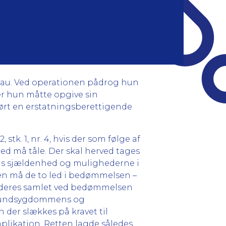
veau. Ved operationen pådrog hun
er hun måtte opgive sin
ført en erstatningsberettigende
k. 1, nr. 4, hvis der som følge af
ed må tåle. Der skal herved tages
dens sjældenhed og mulighederne i
lsen må de to led i bedømmelsen –
vurderes samlet ved bedømmelsen
 grundsygdommens og
 der slækkes på kravet til
mplikation. Retten lagde således