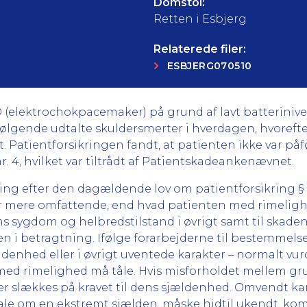
Domstol:
Retten i Esbjerg
Relaterede filer:
ESBJERG070510
CD (elektrochokpacemaker) på grund af lavt batterini
rfølgende udtalte skuldersmerter i hverdagen, hvoreft
 Patientforsikringen fandt, at patienten ikke var på
, nr. 4, hvilket var tiltrådt af Patientskadeankenævnet.
 efter den dagældende lov om patientforsikring § 2, st
 er mere omfattende, end hvad patienten med rimeligh
tens sygdom og helbredstilstand i øvrigt samt til ska
den i betragtning. Ifølge forarbejderne til bestemme
ældenhed eller i øvrigt uventede karakter – normalt 
n med rimelighed må tåle. Hvis misforholdet mellem
er slækkes på kravet til dens sjældenhed. Omvendt kan
 tale om en ekstremt sjælden, måske hidtil ukendt, ko