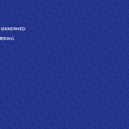
TSIKKERHED
ÆRING