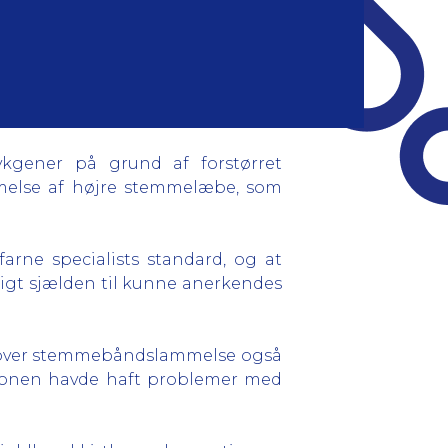
rykgener på grund af forstørret
ammelse af højre stemmelæbe, som
rne specialists standard, og at
igt sjælden til kunne anerkendes
ud over stemmebåndslammelse også
ationen havde haft problemer med