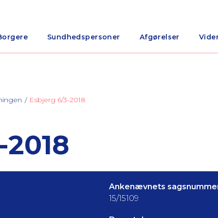
Borgere
Sundhedspersoner
Afgørelser
Vide
ningen
Esbjerg 6/3-2018
-2018
Ankenævnets sagsnummer
15/15109