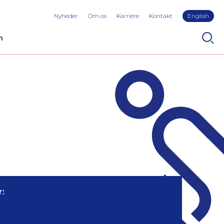
Nyheder
Om os
Karriere
Kontakt
English
n
: