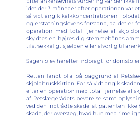
Efter ankenævnets vurdering var der ikke 
idet der 3 måneder efter operationen var e
så vidt angik kalkkoncentrationen i blode
og erstatningslovens forstand, da det er f
operation med total fjernelse af skjold
skyldtes en højresidig stemmebåndslammel
tilstrækkeligt sjælden eller alvorlig til a
Sagen blev herefter indbragt for domstolen
Retten fandt bl.a. på baggrund af Retslæg
skjoldbruskkirtlen. For så vidt angik skad
efter en operation med total fjernelse af 
af Retslægerådets bevarelse samt oplys
ved den indtrådte skade, at patienten ikke
skade, der oversteg, hvad hun med rimeligh