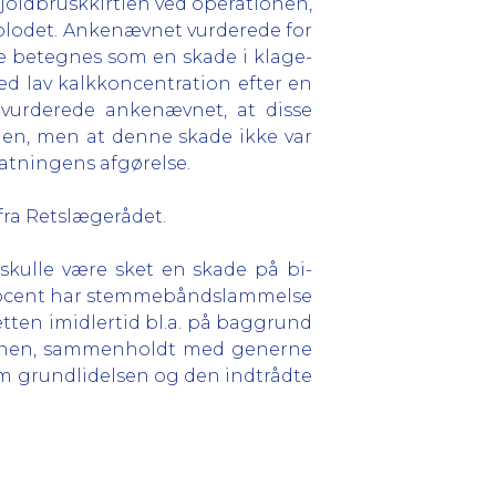
joldbruskkirtlen ved operationen,
 blodet. Ankenævnet vurderede for
e betegnes som en skade i klage-
med lav kalkkoncentration efter en
 vurderede ankenævnet, at disse
nen, men at denne skade ikke var
tatningens afgørelse.
fra Retslægerådet.
 skulle være sket en skade på bi-
 2 procent har stemmebåndslammelse
etten imidlertid bl.a. på baggrund
tionen, sammenholdt med generne
em grundlidelsen og den indtrådte