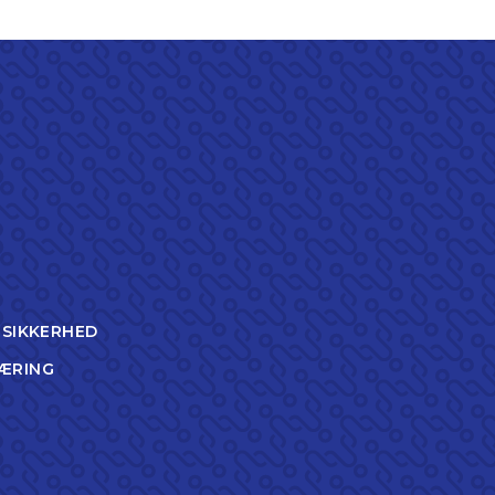
TSIKKERHED
ÆRING