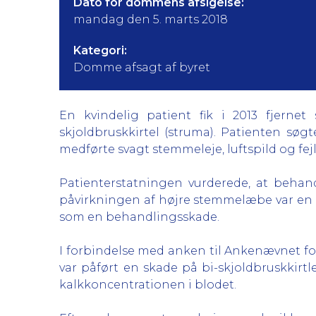
Dato for dommens afsigelse:
mandag den 5. marts 2018
Kategori:
Domme afsagt af byret
En kvindelig patient fik i 2013 fjernet
skjoldbruskkirtel (struma). Patienten sø
medførte svagt stemmeleje, luftspild og fej
Patienterstatningen vurderede, at behan
påvirkningen af højre stemmelæbe var en 
som en behandlingsskade.
I forbindelse med anken til Ankenævnet f
var påført en skade på bi-skjoldbruskkir
kalkkoncentrationen i blodet.