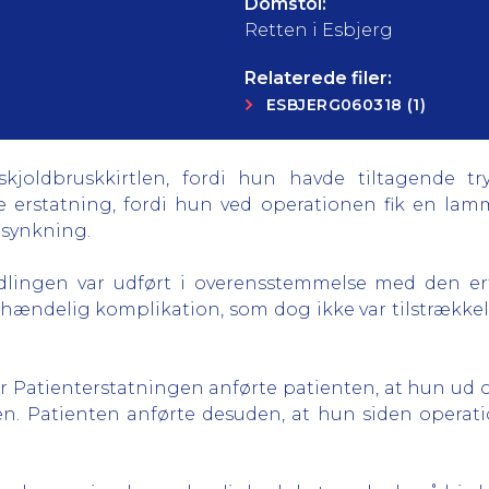
Domstol:
Retten i Esbjerg
Relaterede filer:
ESBJERG060318 (1)
 skjoldbruskkirtlen, fordi hun havde tiltagende t
gte erstatning, fordi hun ved operationen fik en l
lsynkning.
dlingen var udført i overensstemmelse med den erfa
hændelig komplikation, som dog ikke var tilstrækkel
or Patienterstatningen anførte patienten, at hun 
tlen. Patienten anførte desuden, at hun siden oper