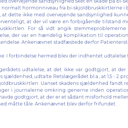
med overvejende sandsynlighed sket en skade på bi-sk
t normalt hormonniveau fra bi-skjoldbruskkirtlerne i
t, at dette ikke med overvejende sandsynlighed kunn
orventeligt, at der vil være en forbigående tilstand 
bruskkirtlen. For så vidt angik stemmeproblemerne
se, der var en hændelig komplikation til operatio
nerkendelse. Ankenævnet stadfæstede derfor Patienters
e. I forbindelse hermed blev der indhentet udtalelse 
erådets udtalelse, at det ikke var godtgjort, at der
ens sjældenhed, udtalte Retslægerådet bl.a., at 1,5 -
skjoldbruskkirtlen. Uanset skadens sjældenhed fandt r
ninger i journalerne omkring generne inden opera
 havde godtgjort, at der er et sådant misforhold mell
ed måtte tåle. Ankenævnet blev derfor frifundet.