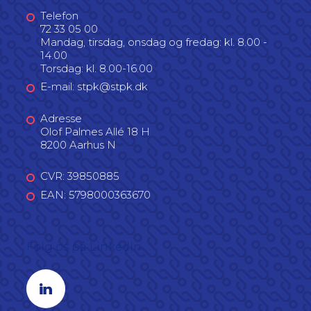
Telefon
72 33 05 00
Mandag, tirsdag, onsdag og fredag: kl. 8.00 -
14.00
Torsdag: kl. 8.00-16.00
E-mail: stpk@stpk.dk
Adresse
Olof Palmes Allé 18 H
8200 Aarhus N
CVR: 39850885
EAN: 5798000363670
Følg os på LinkedIn
Linkedin profil