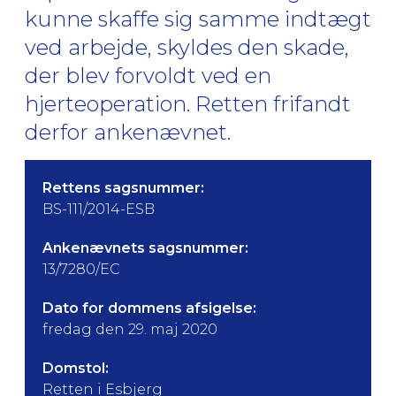
kunne skaffe sig samme indtægt
ved arbejde, skyldes den skade,
der blev forvoldt ved en
hjerteoperation. Retten frifandt
derfor ankenævnet.
Rettens sagsnummer:
BS-111/2014-ESB
Ankenævnets sagsnummer:
13/7280/EC
Dato for dommens afsigelse:
fredag den 29. maj 2020
Domstol:
Retten i Esbjerg