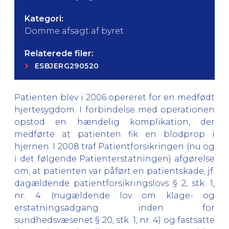
Kategori:
Domme afsagt af byret
Relaterede filer:
ESBJERG290520
Patienten blev i 2006 opereret for en medfødt
hjertesygdom. I forbindelse med operationen
opstod en hændelig komplikation, der
medførte at patienten fik en blodprop i
hjernen. I 2008 traf Patientforsikringen (nu og
i det følgende Patienterstatningen) afgørelse
om, at patienten var påført en patientskade, jf.
dagældende patientforsikringslovs § 2, stk. 1,
nr. 4 (nugældende lov om klage- og
erstatningsadgang inden for
sundhedsvæsenet § 20, stk. 1, nr. 4) og fastsatte