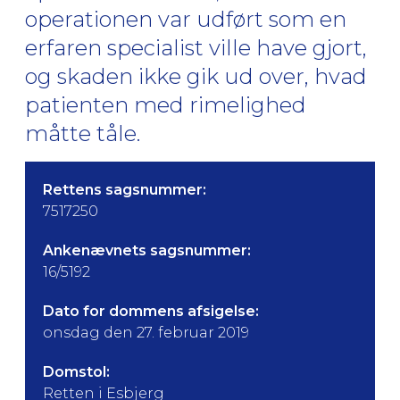
operationen var udført som en
erfaren specialist ville have gjort,
og skaden ikke gik ud over, hvad
patienten med rimelighed
måtte tåle.
Rettens sagsnummer:
7517250
Ankenævnets sagsnummer:
16/5192
Dato for dommens afsigelse:
onsdag den 27. februar 2019
Domstol:
Retten i Esbjerg