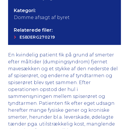
Kategori:
Domme afsagt af byret
Relaterede filer:
ESBJERG270219
En kvindelig patient fik på grund af smerter
efter måltider (dumpingsyndrom) fjernet
mavesækken og et stykke af den nederste del
af spiserøret, og enderne af tyndtarmen og
spiserøret blev syet sammen. Efter
operationen opstod der hul i
sammensyningen mellem spiserøret og
tyndtarmen. Patienten fik efter eget udsagn
herefter mange fysiske gener og kroniske
smerter, herunder bl.a. leverskade, ødelagte
tænder pga. utilstrækkelig kost, manglende