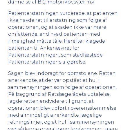
dannelse af B12, motorikbesvær m.v.
Patienterstatningen vurderede, at patienten
ikke havde ret til erstatning som følge af
operationen, og at skaden ikke var mere
omfattende, end hvad patienten med
rimelighed måtte tåle. Herefter klagede
patienten til Ankenævnet for
Patienterstatningen, som stadfæstede
Patienterstatningens afgørelse.
Sagen blev indbragt for domstolene. Retten
anerkendte, at der var opstået et hul i
sammensyningen som følge af operationen.
På baggrund af Retslægerådets udtalelse,
lagde retten endvidere til grund, at
operationen blev udført i overensstemmelse
med almindeligt anerkendte lægelige
retningslinjer, og at hul i sammensyningen
ved sådanne operationer forekommer i mere