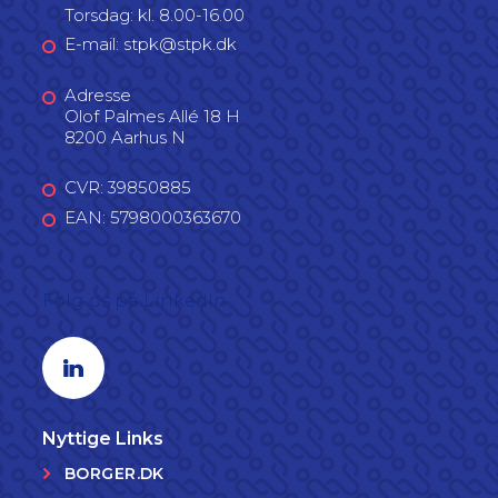
Torsdag: kl. 8.00-16.00
E-mail: stpk@stpk.dk
Adresse
Olof Palmes Allé 18 H
8200 Aarhus N
CVR: 39850885
EAN: 5798000363670
Følg os på LinkedIn
Linkedin profil
Nyttige Links
BORGER.DK