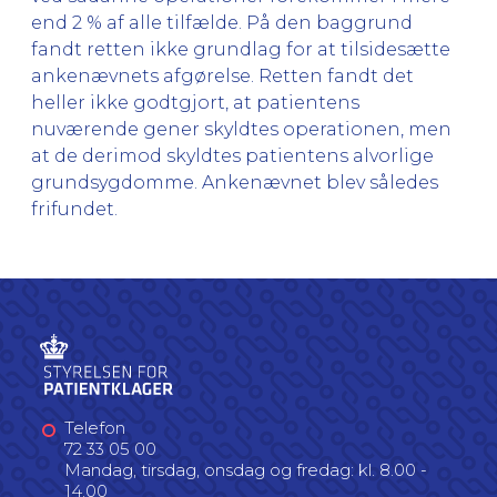
end 2 % af alle tilfælde. På den baggrund
fandt retten ikke grundlag for at tilsidesætte
ankenævnets afgørelse. Retten fandt det
heller ikke godtgjort, at patientens
nuværende gener skyldtes operationen, men
at de derimod skyldtes patientens alvorlige
grundsygdomme. Ankenævnet blev således
frifundet.
Telefon
72 33 05 00
Mandag, tirsdag, onsdag og fredag: kl. 8.00 -
14.00