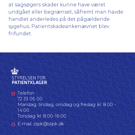
at sagsøgers skader kunne have været
undgået eller begrænset, såfremt man havde
handlet anderledes på det pågældende
sygehus. Patientskadeankenævnet blev
frifundet.
Telefon
72 33 05 00
Mandag, tirsdag, onsdag og fredag: kl. 8.00 -
14.00
Torsdag: kl. 8.00-16.00
E-mail: stpk@stpk.dk