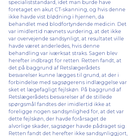
specialiststandard, idet man burde have
foretaget en akut CT-skanning, og hvis denne
ikke havde vist blødning i hjernen, da
behandlet med blodfortyndende medicin. Det
var imidlertid nævnets vurdering, at det ikke
var overvejende sandsynligt, at resultatet ville
havde været anderledes, hvis denne
behandling var iværksat straks. Sagen blev
herefter indbragt for retten. Retten fandt, at
det på baggrund af Retslægerådets
besvarelser kunne lægges til grund, at der i
forbindelse med sagsøgerens indlæggelse var
sket et lægefagligt fejlskøn. På baggrund af
Retslægerådets besvarelser af de stillede
spørgsmål fandtes der imidlertid ikke at
foreligge nogen sandsynlighed for, at det var
dette fejlskøn, der havde forårsaget de
alvorlige skader, sagsøger havde pådraget sig.
Retten fandt det herefter ikke sandsynliggjort,