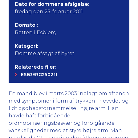
Dato for dommens afsigelse:
fredag den 25. februar 2011
Domstol:
Retten i Esbjerg
Kategori:
Domme afsagt af byret
Relaterede filer:
ESBJERG250211
En mand blev i marts 2003 indlagt om aftenen
med symptomer i form af trykken i hovedet og
lidt dødhedsfornemmelse i højre arm. Han
havde haft forbigående
ordmobiliseringsbesvær og forbigående
vanskeligheder med at styre højre arm. Man
planlagde CT-skanning den følgende morgen.