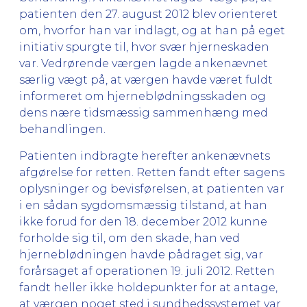
patienten den 27. august 2012 blev orienteret
om, hvorfor han var indlagt, og at han på eget
initiativ spurgte til, hvor svær hjerneskaden
var. Vedrørende værgen lagde ankenævnet
særlig vægt på, at værgen havde været fuldt
informeret om hjerneblødningsskaden og
dens nære tidsmæssig sammenhæng med
behandlingen.
Patienten indbragte herefter ankenævnets
afgørelse for retten. Retten fandt efter sagens
oplysninger og bevisførelsen, at patienten var
i en sådan sygdomsmæssig tilstand, at han
ikke forud for den 18. december 2012 kunne
forholde sig til, om den skade, han ved
hjerneblødningen havde pådraget sig, var
forårsaget af operationen 19. juli 2012. Retten
fandt heller ikke holdepunkter for at antage,
at værgen noget sted i sundhedssystemet var