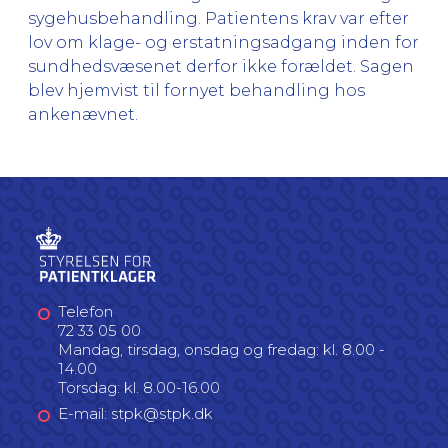
sygehusbehandling. Patientens krav var efter
lov om klage- og erstatningsadgang inden for
sundhedsvæsenet derfor ikke forældet. Sagen
blev hjemvist til fornyet behandling hos
ankenævnet.
Telefon
72 33 05 00
Mandag, tirsdag, onsdag og fredag: kl. 8.00 -
14.00
Torsdag: kl. 8.00-16.00
E-mail: stpk@stpk.dk