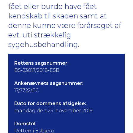
fået eller burde have fået
kendskab til skaden samt at
denne kunne være forårsaget af
evt. utilstrækkelig
sygehusbehandling.
Rettens sagsnummer:
BS-23017/2018-ESB
Ankenævnets sagsnummer:
17/7722/EC
Dato for dommens afsigelse:
mandag den 25. november 2019
Domstol:
Retten i Esbjerg