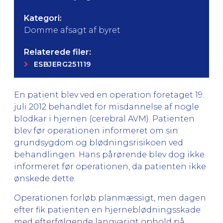
Kategori:
Domme afsagt af byret
Relaterede filer:
ESBJERG251119
En patient blev ved en operation foretaget 19.
juli 2012 behandlet for misdannelse af nogle
blodkar i hjernen (cerebral AVM). Patienten
blev før operationen informeret om sin
grundsygdom og blødningsrisikoen ved
behandlingen. Hans pårørende blev dog ikke
informeret før operationen, da patienten ikke
ønskede dette.
Operationen forløb planmæssigt, men dagen
efter fik patienten en hjerneblødningsskade
med efterfølgende langvarigt ophold på