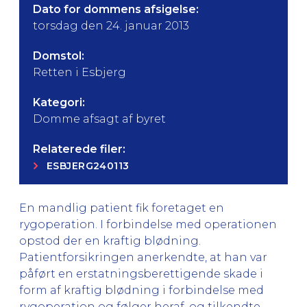
Dato for dommens afsigelse:
torsdag den 24. januar 2013
Domstol:
Retten i Esbjerg
Kategori:
Domme afsagt af byret
Relaterede filer:
ESBJERG240113
En mandlig patient fik foretaget en
rygoperation. I forbindelse med operationen
opstod der en kraftig blødning.
Patientforsikringen anerkendte, at han var
påført en erstatningsberettigende skade i
form af kraftig blødning i forbindelse med
rygoperation og følger heraf, og tilkendte