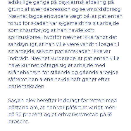
adskillige gange på psykiatrisk afdeling på
grund af svær depression og selvmordsforsøg.
Nævnet lagde endvidere vægt på, at patienten
forud for skaden var sygemeldt fra sit arbejde
som chauffør, og at han havde kørt
spirituskørsel, hvorfor nævnet ikke fandt det
sandsynligt, at han ville være vendt tilbage til
sit arbejde, selvom patientskaden ikke var
indtrådt. Nævnet vurderede, at patienten ville
have kunnet påtage sig et arbejde med
skånehensyn for stående og gående arbejde,
såfremt han alene havde haft gener efter
patientskaden.
Sagen blev herefter indbragt for retten med
påstand om, at han var påført et varigt mén
på 50 procent og et erhvervsevnetab på 65
procent.