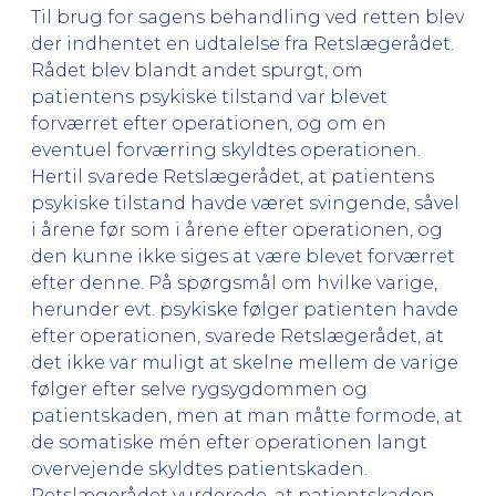
Til brug for sagens behandling ved retten blev
der indhentet en udtalelse fra Retslægerådet.
Rådet blev blandt andet spurgt, om
patientens psykiske tilstand var blevet
forværret efter operationen, og om en
eventuel forværring skyldtes operationen.
Hertil svarede Retslægerådet, at patientens
psykiske tilstand havde været svingende, såvel
i årene før som i årene efter operationen, og
den kunne ikke siges at være blevet forværret
efter denne. På spørgsmål om hvilke varige,
herunder evt. psykiske følger patienten havde
efter operationen, svarede Retslægerådet, at
det ikke var muligt at skelne mellem de varige
følger efter selve rygsygdommen og
patientskaden, men at man måtte formode, at
de somatiske mén efter operationen langt
overvejende skyldtes patientskaden.
Retslægerådet vurderede, at patientskaden