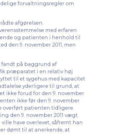
ndelige forvaltningsregler om
trådte afgørelsen.
overensstemmelse med erfaren
ende og patienten i henhold til
sted den 9. november 2011, men
n fandt på baggrund af
k præparatet i en relativ høj
lyttet til et sygehus med kapacitet
alelse yderligere til grund, at
t ikke forud for den 9. november
tienten ikke før den 9. november
e overført patienten tidligere.
ning den 9. november 2011 vægt.
ville have overlevet, såfremt han
er dømt til at anerkende, at