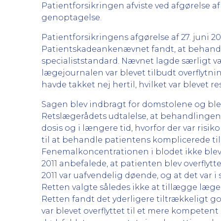
Patientforsikringen afviste ved afgørelse 
genoptagelse.
Patientforsikringens afgørelse af 27. juni 
Patientskadeankenævnet fandt, at behand
specialiststandard. Nævnet lagde særligt v
lægejournalen var blevet tilbudt overflytni
havde takket nej hertil, hvilket var blevet
Sagen blev indbragt for domstolene og blev
Retslægerådets udtalelse, at behandlingen 
dosis og i længere tid, hvorfor der var risi
til at behandle patientens komplicerede til
Fenemalkoncentrationen i blodet ikke blev
2011 anbefalede, at patienten blev overflyt
2011 var uafvendelig døende, og at det var i
Retten valgte således ikke at tillægge læg
Retten fandt det yderligere tiltrækkeligt g
var blevet overflyttet til et mere kompeten