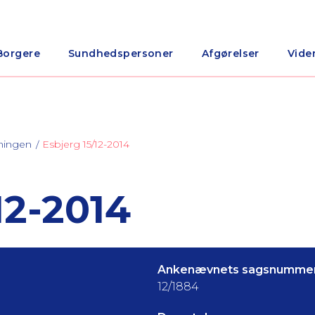
Borgere
Sundhedspersoner
Afgørelser
Vide
ningen
Esbjerg 15/12-2014
12-2014
Ankenævnets sagsnummer
12/1884