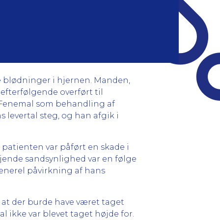
e blødninger i hjernen. Manden,
fterfølgende overført til
d Fenemal som behandling af
 levertal steg, og han afgik i
t patienten var påført en skade i
jende sandsynlighed var en følge
enerel påvirkning af hans
at der burde have været taget
 ikke var blevet taget højde for.