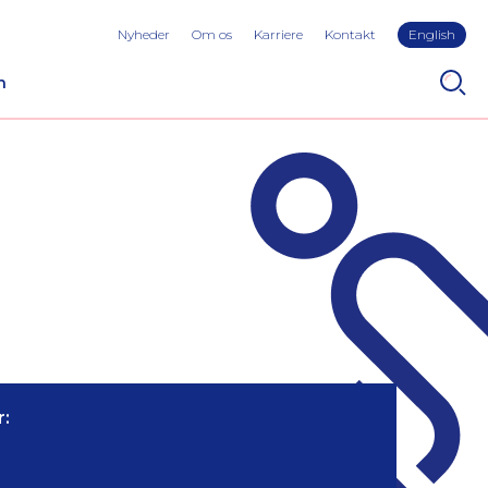
Nyheder
Om os
Karriere
Kontakt
English
n
: