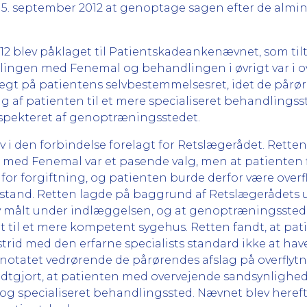
af 5. september 2012 at genoptage sagen efter de almi
2012 blev påklaget til Patientskadeankenævnet, som til
lingen med Fenemal og behandlingen i øvrigt var i 
ægt på patientens selvbestemmelsesret, idet de pårør
ng af patienten til et mere specialiseret behandlings
 respekteret af genoptræningsstedet.
 i den forbindelse forelagt for Retslægerådet. Rette
med Fenemal var et pasende valg, men at patienten fi
ko for forgiftning, og patienten burde derfor være overf
stand. Retten lagde på baggrund af Retslægerådets udt
 målt under indlæggelsen, og at genoptræningsstede
tet til et mere kompetent sygehus. Retten fandt, at pa
 strid med den erfarne specialists standard ikke at hav
enotatet vedrørende de pårørendes afslag på overflyt
odtgjort, at patienten med overvejende sandsynlighed 
t og specialiseret behandlingssted. Nævnet blev hereft