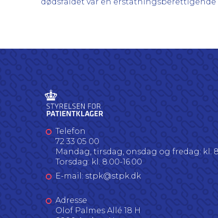
dødsfaldet var en erstatningsberettigende
Telefon
72 33 05 00
Mandag, tirsdag, onsdag og fredag: kl. 8
Torsdag: kl. 8.00-16.00
E-mail: stpk@stpk.dk
Adresse
Olof Palmes Allé 18 H