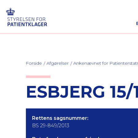
Forside
Afgørelser
Ankenævnet for Patienterstat
ESBJERG 15/
Rettens sagsnummer:
BS 29-849/2013