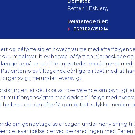
Domstol:
Retten i Esbjerg
Relaterede filer:
ESBJERG151214
llert og påførte sig et hovedtraume med efterfølgend
 skrumpelever, blev herved påført en hjerneskade og e
indlæggelse på rehabiliteringsstedet medicineret me
Patienten blev tiltagende dårligere i takt med, at hans
organsvigt, herunder leversvigt.
orsikringen, at det ikke var overvejende sandsynligt, a
t multiorgansvigtet med døden til følge med overve
 helbred og den efterfølgende trafikulykke med en g
de om genoptagelse af sagen under henvisning til, 
stående leverlidelse, der ved behandlingen med Fenemal