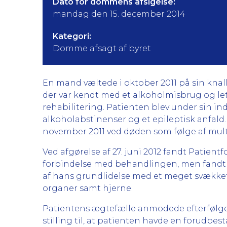
Dato for dommens afsigelse:
mandag den 15. december 2014
Kategori:
Domme afsagt af byret
En mand væltede i oktober 2011 på sin kna
der var kendt med et alkoholmisbrug og let
rehabilitering. Patienten blev under sin 
alkoholabstinenser og et epileptisk anfald. 
november 2011 ved døden som følge af multi
Ved afgørelse af 27. juni 2012 fandt Patientf
forbindelse med behandlingen, men fandt a
af hans grundlidelse med et meget svækket
organer samt hjerne.
Patientens ægtefælle anmodede efterfølgen
stilling til, at patienten havde en forudbe