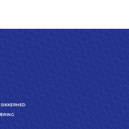
TSIKKERHED
ÆRING