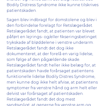
Bodily Distress Syndrome ikke kunne tilskrives
patientskaden.
Sagen blev indbragt for domstolene og blev i
den forbindelse forelagt for Retslægerådet.
Retslægerådet fandt, at patienten var blevet
påført en lejrings- og/eller fikseringsbetinget
trykskade af bløddelene i venstre underarm.
Retslægerådet fandt det dog ikke
dokumenteret, at der forelå en varig lidelse,
som følge af den pågældende skade.
Retslægerådet fandt heller ikke belæg for, at
patientskaden havde forårsaget patientens
funktionelle lidelse Bodily Distres Syndrome,
men kunne dog ikke helt afvise, at patientens
symptomer fra venstre hånd og arm helt eller
delvist var forårsaget af patientskaden.
Retslægerådet fandt det dog mest
sandsynligt, at generne fra venstre arm og