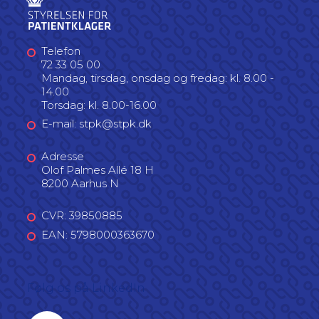
Telefon
72 33 05 00
Mandag, tirsdag, onsdag og fredag: kl. 8.00 -
14.00
Torsdag: kl. 8.00-16.00
E-mail: stpk@stpk.dk
Adresse
Olof Palmes Allé 18 H
8200 Aarhus N
CVR: 39850885
EAN: 5798000363670
Følg os på LinkedIn
Linkedin profil