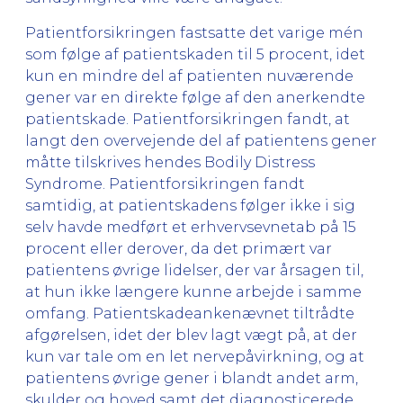
Patientforsikringen fastsatte det varige mén
som følge af patientskaden til 5 procent, idet
kun en mindre del af patienten nuværende
gener var en direkte følge af den anerkendte
patientskade. Patientforsikringen fandt, at
langt den overvejende del af patientens gener
måtte tilskrives hendes Bodily Distress
Syndrome. Patientforsikringen fandt
samtidig, at patientskadens følger ikke i sig
selv havde medført et erhvervsevnetab på 15
procent eller derover, da det primært var
patientens øvrige lidelser, der var årsagen til,
at hun ikke længere kunne arbejde i samme
omfang. Patientskadeankenævnet tiltrådte
afgørelsen, idet der blev lagt vægt på, at der
kun var tale om en let nervepåvirkning, og at
patientens øvrige gener i blandt andet arm,
skulder og hoved samt det diagnosticerede