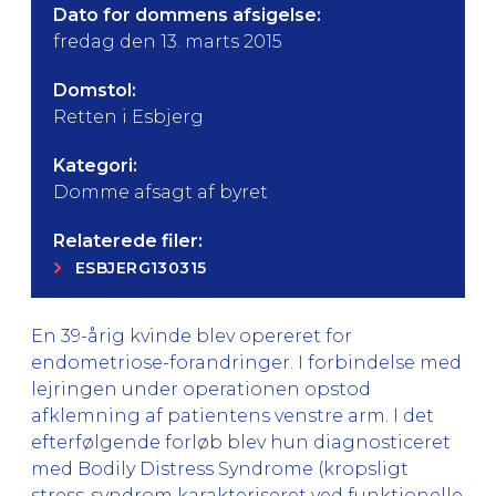
Dato for dommens afsigelse:
fredag den 13. marts 2015
Domstol:
Retten i Esbjerg
Kategori:
Domme afsagt af byret
Relaterede filer:
ESBJERG130315
En 39-årig kvinde blev opereret for
endometriose-forandringer. I forbindelse med
lejringen under operationen opstod
afklemning af patientens venstre arm. I det
efterfølgende forløb blev hun diagnosticeret
med Bodily Distress Syndrome (kropsligt
stress-syndrom karakteriseret ved funktionelle