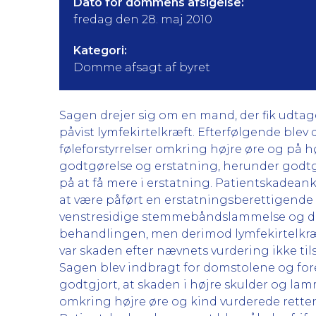
Dato for dommens afsigelse:
fredag den 28. maj 2010
Kategori:
Domme afsagt af byret
Sagen drejer sig om en mand, der fik udtage
påvist lymfekirtelkræft. Efterfølgende bl
føleforstyrrelser omkring højre øre og på høj
godtgørelse og erstatning, herunder godtg
på at få mere i erstatning. Patientskadean
at være påført en erstatningsberettigende
venstresidige stemmebåndslammelse og den
behandlingen, men derimod lymfekirtelkræften, 
var skaden efter nævnets vurdering ikke tilstr
Sagen blev indbragt for domstolene og for
godtgjort, at skaden i højre skulder og la
omkring højre øre og kind vurderede retten, 