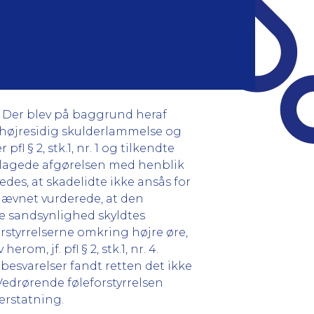
e. Der blev på baggrund heraf
 højresidig skulderlammelse og
 § 2, stk.1, nr. 1 og tilkendte
åklagede afgørelsen med henblik
es, at skadelidte ikke ansås for
Nævnet vurderede, at den
 sandsynlighed skyldtes
forstyrrelserne omkring højre øre,
om, jf. pfl § 2, stk.1, nr. 4.
esvarelser fandt retten det ikke
edrørende føleforstyrrelsen
 erstatning.