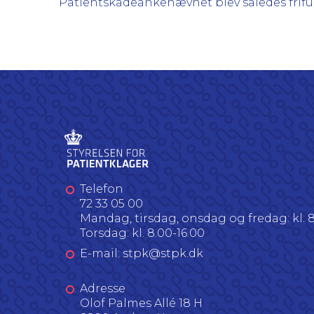
Patientskadeankenævnet blev således frifu
Telefon
72 33 05 00
Mandag, tirsdag, onsdag og fredag: kl. 8
Torsdag: kl. 8.00-16.00
E-mail: stpk@stpk.dk
Adresse
Olof Palmes Allé 18 H