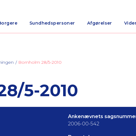
Borgere
Sundhedspersoner
Afgørelser
Vide
ningen
Bornholm 28/5-2010
8/5-2010
Ankenævnets sagsnummer
2006-00-542