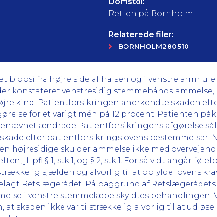
Domstol:
Retten på Bornholm
Relaterede filer:
BORNHOLM280510
t biopsi fra højre side af halsen og i venstre armhul
ev der konstateret venstresidig stemmebåndslammelse,
re kind. Patientforsikringen anerkendte skaden efter pfl
ørelse for et varigt mén på 12 procent. Patienten p
kenævnet ændrede Patientforsikringens afgørelse såled
 skade efter patientforsikringslovens bestemmelser. 
 højresidige skulderlammelse ikke med overvejende
jf. pfl § 1, stk.1, og § 2, stk.1. For så vidt angår føle
ækkelig sjælden og alvorlig til at opfylde lovens krav her
elagt Retslægerådet. På baggrund af Retslægerådets b
mmelse i venstre stemmelæbe skyldtes behandlingen. V
at skaden ikke var tilstrækkelig alvorlig til at udløse