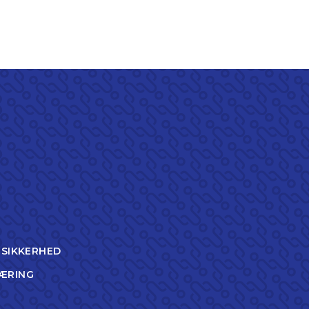
TSIKKERHED
ÆRING