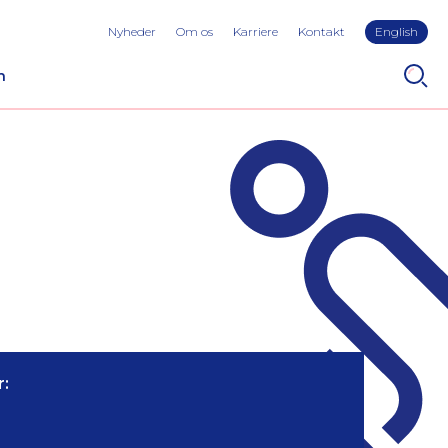
Nyheder
Om os
Karriere
Kontakt
English
n
: