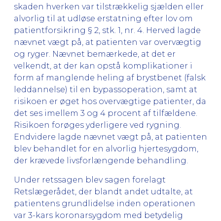
skaden hverken var tilstrækkelig sjælden eller
alvorlig til at udløse erstatning efter lov om
patientforsikring § 2, stk. 1, nr. 4. Herved lagde
nævnet vægt på, at patienten var overvægtig
og ryger. Nævnet bemærkede, at det er
velkendt, at der kan opstå komplikationer i
form af manglende heling af brystbenet (falsk
leddannelse) til en bypassoperation, samt at
risikoen er øget hos overvægtige patienter, da
det ses imellem 3 og 4 procent af tilfældene.
Risikoen forøges yderligere ved rygning.
Endvidere lagde nævnet vægt på, at patienten
blev behandlet for en alvorlig hjertesygdom,
der krævede livsforlængende behandling.
Under retssagen blev sagen forelagt
Retslægerådet, der blandt andet udtalte, at
patientens grundlidelse inden operationen
var 3-kars koronarsygdom med betydelig