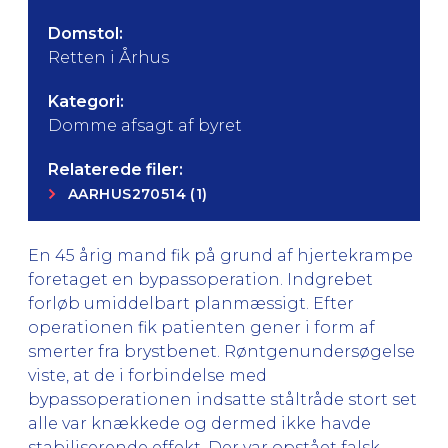
Domstol:
Retten i Århus
Kategori:
Domme afsagt af byret
Relaterede filer:
AARHUS270514 (1)
En 45 årig mand fik på grund af hjertekrampe
foretaget en bypassoperation. Indgrebet
forløb umiddelbart planmæssigt. Efter
operationen fik patienten gener i form af
smerter fra brystbenet. Røntgenundersøgelse
viste, at de i forbindelse med
bypassoperationen indsatte ståltråde stort set
alle var knækkede og dermed ikke havde
stabiliserende effekt. Der var opstået falsk