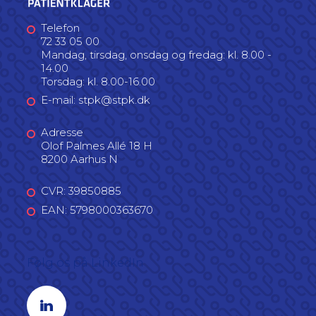
Telefon
72 33 05 00
Mandag, tirsdag, onsdag og fredag: kl. 8.00 -
14.00
Torsdag: kl. 8.00-16.00
E-mail: stpk@stpk.dk
Adresse
Olof Palmes Allé 18 H
8200 Aarhus N
CVR: 39850885
EAN: 5798000363670
Følg os på LinkedIn
Linkedin profil