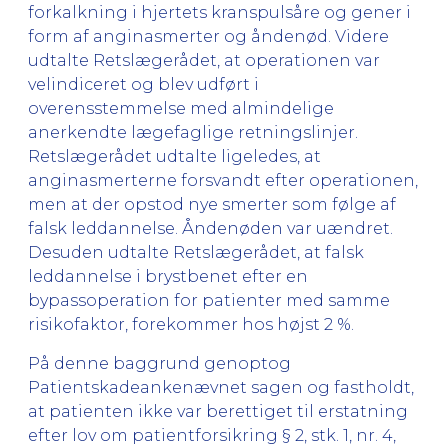
forkalkning i hjertets kranspulsåre og gener i
form af anginasmerter og åndenød. Videre
udtalte Retslægerådet, at operationen var
velindiceret og blev udført i
overensstemmelse med almindelige
anerkendte lægefaglige retningslinjer.
Retslægerådet udtalte ligeledes, at
anginasmerterne forsvandt efter operationen,
men at der opstod nye smerter som følge af
falsk leddannelse. Åndenøden var uændret.
Desuden udtalte Retslægerådet, at falsk
leddannelse i brystbenet efter en
bypassoperation for patienter med samme
risikofaktor, forekommer hos højst 2 %.
På denne baggrund genoptog
Patientskadeankenævnet sagen og fastholdt,
at patienten ikke var berettiget til erstatning
efter lov om patientforsikring § 2, stk. 1, nr. 4,