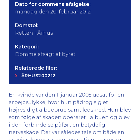
Dato for dommens afsigelse:
mandag den 20. februar 2012
Domstol:
Retten i Århus
Kategori:
Domme afsagt af byret
Relaterede filer:
ÅRHUS200212
En kvinde var den 1. januar 2005 udsat for en
arbejdsulykke, hvor hun pådrog sig et
højresidigt albuebrud samt ledskred. Hun blev
som følge af skaden opereret i albuen og blev
i den forbindelse påført en betydelig
nerveskade. Der var således tale om både en
arbejdsskadesag samt en patientskadesag.