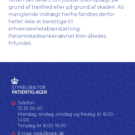
grund af travlhed eller på grund af skaden. A’s
manglende indtægt herfra fandtes derfor
heller ikke at berettige til
erhvervsevnetabserstatning.
Patientskadeankenævnet blev således
frifundet.
Telefon
72 33 05 00
Mandag, tirsdag, onsdag og fredag: kl. 8.00 -
14.00
Torsdag: kl. 8.00-16.00
E-mail: stpk@stpk.dk