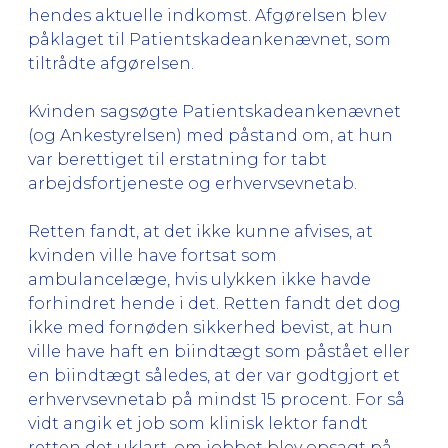
hendes aktuelle indkomst. Afgørelsen blev
påklaget til Patientskadeankenævnet, som
tiltrådte afgørelsen.
Kvinden sagsøgte Patientskadeankenævnet
(og Ankestyrelsen) med påstand om, at hun
var berettiget til erstatning for tabt
arbejdsfortjeneste og erhvervsevnetab.
Retten fandt, at det ikke kunne afvises, at
kvinden ville have fortsat som
ambulancelæge, hvis ulykken ikke havde
forhindret hende i det. Retten fandt det dog
ikke med fornøden sikkerhed bevist, at hun
ville have haft en biindtægt som påstået eller
en biindtægt således, at der var godtgjort et
erhvervsevnetab på mindst 15 procent. For så
vidt angik et job som klinisk lektor fandt
retten det uklart, om jobbet blev opsagt på