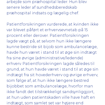
arbejde som præhospital leder. Hun blev
senere leder af sundhedsberedskab
præhospital indsats og lægelig chef.
Patientforsikringen vurderede, at kvinden ikke
var blevet påført et erhvervsevnetab på 15
procent eller derover. Patientforsikringen
lagde vægt på, at selvom hun ikke længere
kunne bestride sit bijob som ambulancelæge,
havde hun været i stand til at øge sin indtægt
fra sine øvrige (administrative/ledende)
erhverv. Patientforsikringen lagde således til
grund, at hun havde været i stand til at øge sin
indtægt fra sit hovederhverv og øvrige erhverv,
som følge af, at hun ikke længere bestred
bijobbet som ambulancelæge, hvorfor man
ikke fandt det tilstrækkeligt sandsynliggjort,
at hun uden patientskaden ville have haft en
indtægt, som samlet set var højere end