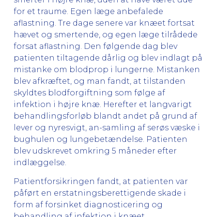
for et traume. Egen læge anbefalede
aflastning. Tre dage senere var knæet fortsat
hævet og smertende, og egen læge tilrådede
forsat aflastning. Den følgende dag blev
patienten tiltagende dårlig og blev indlagt på
mistanke om blodprop i lungerne. Mistanken
blev afkræftet, og man fandt, at tilstanden
skyldtes blodforgiftning som følge af
infektion i højre knæ. Herefter et langvarigt
behandlingsforløb blandt andet på grund af
lever og nyresvigt, an-samling af serøs væske i
bughulen og lungebetændelse. Patienten
blev udskrevet omkring 5 måneder efter
indlæggelse.
Patientforsikringen fandt, at patienten var
påført en erstatningsberettigende skade i
form af forsinket diagnosticering og
behandling af infektion i knæet.