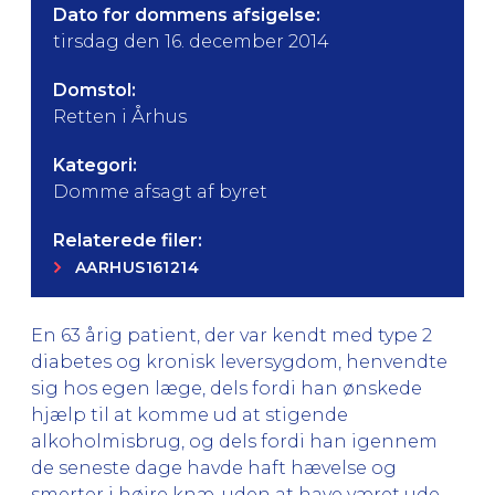
Dato for dommens afsigelse:
tirsdag den 16. december 2014
Domstol:
Retten i Århus
Kategori:
Domme afsagt af byret
Relaterede filer:
AARHUS161214
En 63 årig patient, der var kendt med type 2
diabetes og kronisk leversygdom, henvendte
sig hos egen læge, dels fordi han ønskede
hjælp til at komme ud at stigende
alkoholmisbrug, og dels fordi han igennem
de seneste dage havde haft hævelse og
smerter i højre knæ, uden at have været ude