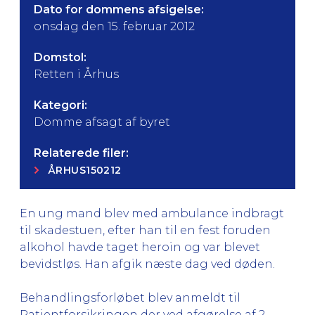
Dato for dommens afsigelse:
onsdag den 15. februar 2012
Domstol:
Retten i Århus
Kategori:
Domme afsagt af byret
Relaterede filer:
ÅRHUS150212
En ung mand blev med ambulance indbragt
til skadestuen, efter han til en fest foruden
alkohol havde taget heroin og var blevet
bevidstløs. Han afgik næste dag ved døden.
Behandlingsforløbet blev anmeldt til
Patientforsikringen der ved afgørelse af 2.