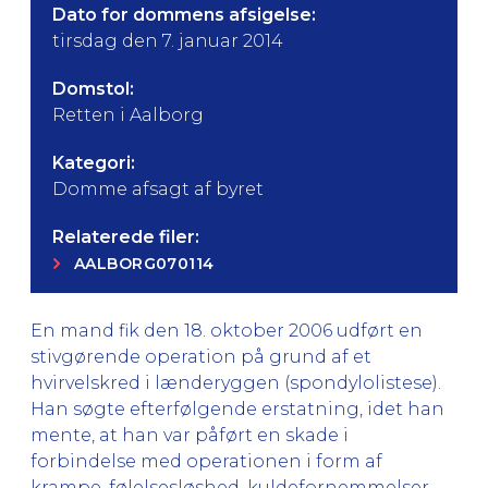
Dato for dommens afsigelse:
tirsdag den 7. januar 2014
Domstol:
Retten i Aalborg
Kategori:
Domme afsagt af byret
Relaterede filer:
AALBORG070114
En mand fik den 18. oktober 2006 udført en
stivgørende operation på grund af et
hvirvelskred i lænderyggen (spondylolistese).
Han søgte efterfølgende erstatning, idet han
mente, at han var påført en skade i
forbindelse med operationen i form af
krampe, følelsesløshed, kuldefornemmelser