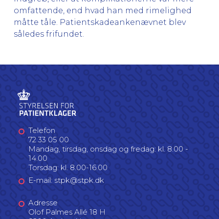
omfattende, end hvad han med rimelighed
måtte tåle. Patientskadeankenævnet blev
således frifundet.
Telefon
72 33 05 00
Mandag, tirsdag, onsdag og fredag: kl. 8.00 -
14.00
Torsdag: kl. 8.00-16.00
E-mail: stpk@stpk.dk
Adresse
Olof Palmes Allé 18 H