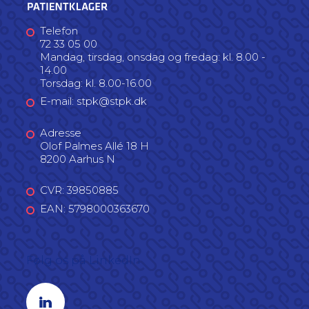
Telefon
72 33 05 00
Mandag, tirsdag, onsdag og fredag: kl. 8.00 -
14.00
Torsdag: kl. 8.00-16.00
E-mail: stpk@stpk.dk
Adresse
Olof Palmes Allé 18 H
8200 Aarhus N
CVR: 39850885
EAN: 5798000363670
Følg os på LinkedIn
Linkedin profil