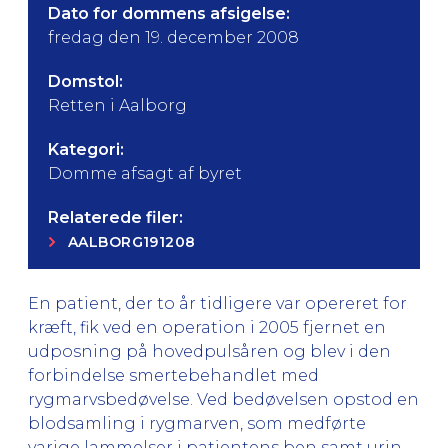
Dato for dommens afsigelse:
fredag den 19. december 2008
Domstol:
Retten i Aalborg
Kategori:
Domme afsagt af byret
Relaterede filer:
AALBORG191208
En patient, der to år tidligere var opereret for
kræft, fik ved en operation i 2005 fjernet en
udposning på hovedpulsåren og blev i den
forbindelse smertebehandlet med
rygmarvsbedøvelse. Ved bedøvelsen opstod en
blodsamling i rygmarven, som medførte
varige lammelser i patientens ben samt urin-