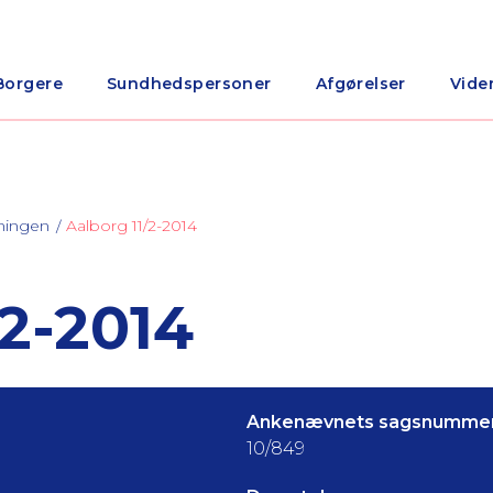
Borgere
Sundhedspersoner
Afgørelser
Vide
ningen
Aalborg 11/2-2014
2-2014
Ankenævnets sagsnummer
10/849