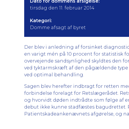
Dato for dommens afsigelse:
tirsdag den 11. februar 2014
Kategori:
Domme afsagt af byret
Der blev i anledning af forsinket diagnost
en varigt mén på 10 procent for statistisk 
overvejende sandsynlighed skyldtes den fo
ved tyktarmskræft af den pågældende type 
ved optimal behandling.
Sagen blev herefter indbragt for retten med
forbindelse forelagt for Retslægerådet. R
og hvorvidt døden indtrådte som følge af 
debut ikke kunne stadfæstes bagudrettet. Re
Patientskadeankenævnets afgørelse, og næv