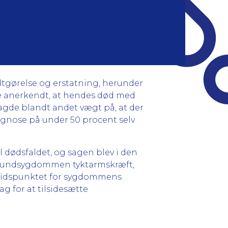
odtgørelse og erstatning, herunder
kke anerkendt, at hendes død med
gde blandt andet vægt på, at der
ognose på under 50 procent selv
 dødsfaldet, og sagen blev i den
 grundsygdommen tyktarmskræft,
a tidspunktet for sygdommens
g for at tilsidesætte