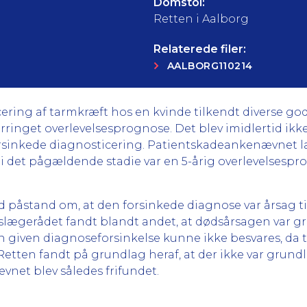
Domstol:
Retten i Aalborg
Relaterede filer:
AALBORG110214
icering af tarmkræft hos en kvinde tilkendt diverse g
forringet overlevelsesprognose. Det blev imidlertid i
rsinkede diagnosticering. Patientskadeankenævnet la
i det pågældende stadie var en 5-årig overlevelsespr
 påstand om, at den forsinkede diagnose var årsag til
etslægerådet fandt blandt andet, at dødsårsagen var
en given diagnoseforsinkelse kunne ikke besvares, d
tten fandt på grundlag heraf, at der ikke var grundla
net blev således frifundet.