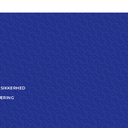
TSIKKERHED
ÆRING