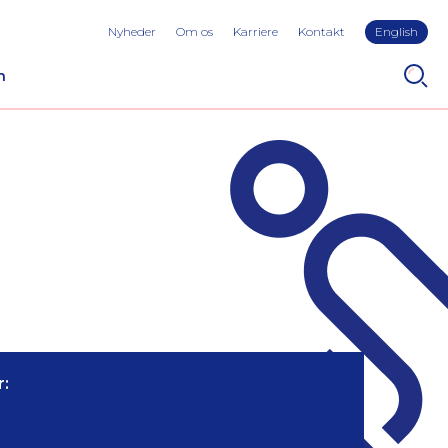
Nyheder
Om os
Karriere
Kontakt
English
n
: