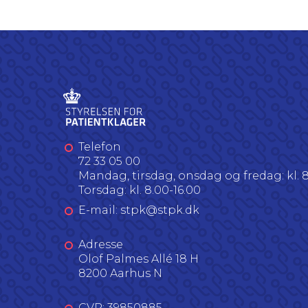
Telefon
72 33 05 00
Mandag, tirsdag, onsdag og fredag: kl. 8
Torsdag: kl. 8.00-16.00
E-mail: stpk@stpk.dk
Adresse
Olof Palmes Allé 18 H
8200 Aarhus N
CVR: 39850885