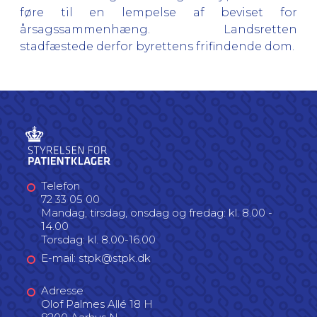
føre til en lempelse af beviset for
årsagssammenhæng. Landsretten
stadfæstede derfor byrettens frifindende dom.
Telefon
72 33 05 00
Mandag, tirsdag, onsdag og fredag: kl. 8.00 -
14.00
Torsdag: kl. 8.00-16.00
E-mail: stpk@stpk.dk
Adresse
Olof Palmes Allé 18 H