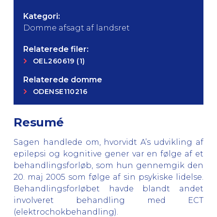
Kategori:
Domme afsagt af landsret
Relaterede filer:
OEL260619 (1)
Relaterede domme
ODENSE110216
Resumé
Sagen handlede om, hvorvidt A’s udvikling af
epilepsi og kognitive gener var en følge af et
behandlingsforløb, som hun gennemgik den
20. maj 2005 som følge af sin psykiske lidelse.
Behandlingsforløbet havde blandt andet
involveret behandling med ECT
(elektrochokbehandling).