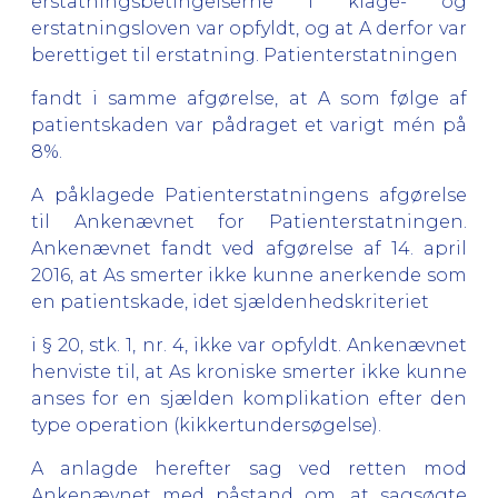
erstatningsbetingelserne i klage- og
erstatningsloven var opfyldt, og at A derfor var
berettiget til erstatning. Patienterstatningen
fandt i samme afgørelse, at A som følge af
patientskaden var pådraget et varigt mén på
8%.
A påklagede Patienterstatningens afgørelse
til Ankenævnet for Patienterstatningen.
Ankenævnet fandt ved afgørelse af 14. april
2016, at As smerter ikke kunne anerkende som
en patientskade, idet sjældenhedskriteriet
i § 20, stk. 1, nr. 4, ikke var opfyldt. Ankenævnet
henviste til, at As kroniske smerter ikke kunne
anses for en sjælden komplikation efter den
type operation (kikkertundersøgelse).
A anlagde herefter sag ved retten mod
Ankenævnet med påstand om, at sagsøgte