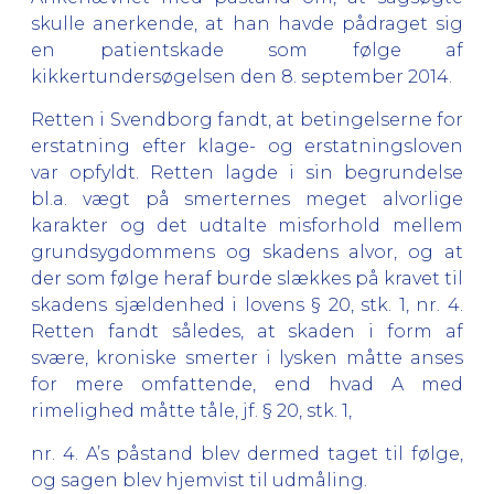
skulle anerkende, at han havde pådraget sig
en patientskade som følge af
kikkertundersøgelsen den 8. september 2014.
Retten i Svendborg fandt, at betingelserne for
erstatning efter klage- og erstatningsloven
var opfyldt. Retten lagde i sin begrundelse
bl.a. vægt på smerternes meget alvorlige
karakter og det udtalte misforhold mellem
grundsygdommens og skadens alvor, og at
der som følge heraf burde slækkes på kravet til
skadens sjældenhed i lovens § 20, stk. 1, nr. 4.
Retten fandt således, at skaden i form af
svære, kroniske smerter i lysken måtte anses
for mere omfattende, end hvad A med
rimelighed måtte tåle, jf. § 20, stk. 1,
nr. 4. A’s påstand blev dermed taget til følge,
og sagen blev hjemvist til udmåling.