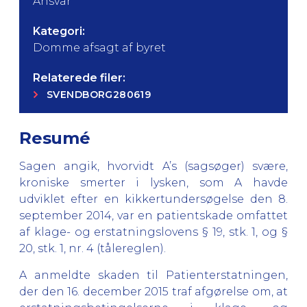
Ansvar
Kategori:
Domme afsagt af byret
Relaterede filer:
SVENDBORG280619
Resumé
Sagen angik, hvorvidt A’s (sagsøger) svære,
kroniske smerter i lysken, som A havde
udviklet efter en kikkertundersøgelse den 8.
september 2014, var en patientskade omfattet
af klage- og erstatningslovens § 19, stk. 1, og §
20, stk. 1, nr. 4 (tålereglen).
A anmeldte skaden til Patienterstatningen,
der den 16. december 2015 traf afgørelse om, at