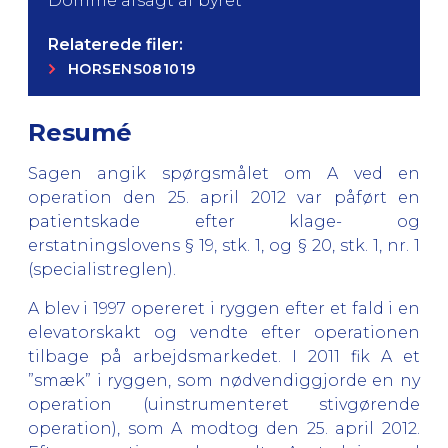
Domme afsagt af byret
Relaterede filer:
HORSENS081019
Resumé
Sagen angik spørgsmålet om A ved en
operation den 25. april 2012 var påført en
patientskade efter klage- og
erstatningslovens § 19, stk. 1, og § 20, stk. 1, nr. 1
(specialistreglen).
A blev i 1997 opereret i ryggen efter et fald i en
elevatorskakt og vendte efter operationen
tilbage på arbejdsmarkedet. I 2011 fik A et
”smæk” i ryggen, som nødvendiggjorde en ny
operation (uinstrumenteret stivgørende
operation), som A modtog den 25. april 2012.