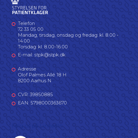
Telefon
72 33 05 00
Mandag, tirsdag, onsdag og fredag: kl. 8.00 -
14.00
Torsdag: kl. 8.00-16.00
E-mail: stpk@stpk.dk
Adresse
Olof Palmes Allé 18 H
8200 Aarhus N
CVR: 39850885
EAN: 5798000363670
Følg os på LinkedIn