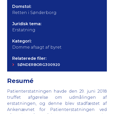
Domstol:
Retten i Sønderborg
Juridisk tema:
Erstatning
Kategori:
Domme afsagt af byret
Relaterede filer:
SØNDERBORG300920
Resumé
Patienterstatningen havde den 29. juni 2018
truffet afgørelse om udmålingen af
erstatningen, og denne blev stadfæstet af
Ankenævnet for Patienterstatningen ved