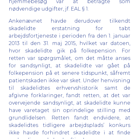
hjemmebesøg var at betragte som
nødvendige udgifter, jf. EAL § 1.
Ankenævnet havde derudover tilkendt
skadelidte erstatning for tabt
arbejdsfortjeneste i perioden fra den 1. januar
2013 til den 31. maj 2015, hvilket var datoen,
hvor skadelidte gik på folkepension. For
retten var spørgsmålet, om det måtte anses
for sandsynligt, at skadelidte var gået på
folkepension på et senere tidspunkt, såfremt
patientskaden ikke var sket. Under henvisning
til skadelidtes erhvervshistorik samt de
afgivne forklaringer, fandt retten, at det var
overvejende sandsynligt, at skadelidte kunne
have varetaget sin oprindelige stilling med
grundlidelsen. Retten fandt endvidere, at
skadelidtes tidligere arbejdsplads’ konkurs
ikke havde forhindret skadelidte i at finde