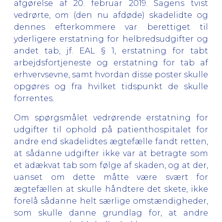
afgørelse af 20. februar 2019. Sagens tvist
vedrørte, om (den nu afdøde) skadelidte og
dennes efterkommere var berettiget til
yderligere erstatning for helbredsudgifter og
andet tab, jf. EAL § 1, erstatning for tabt
arbejdsfortjeneste og erstatning for tab af
erhvervsevne, samt hvordan disse poster skulle
opgøres og fra hvilket tidspunkt de skulle
forrentes.
Om spørgsmålet vedrørende erstatning for
udgifter til ophold på patienthospitalet for
andre end skadelidtes ægtefælle fandt retten,
at sådanne udgifter ikke var at betragte som
et adækvat tab som følge af skaden, og at der,
uanset om dette måtte være svært for
ægtefællen at skulle håndtere det skete, ikke
forelå sådanne helt særlige omstændigheder,
som skulle danne grundlag for, at andre