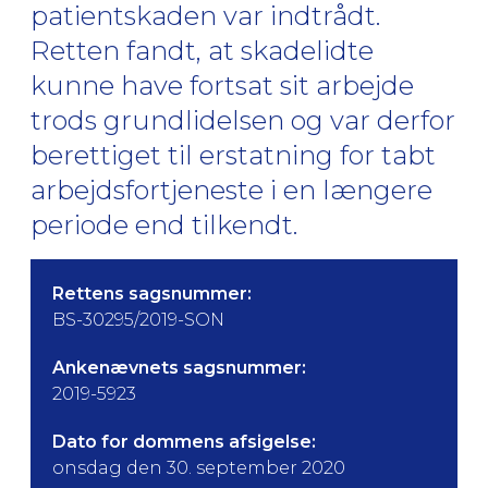
patientskaden var indtrådt.
Retten fandt, at skadelidte
kunne have fortsat sit arbejde
trods grundlidelsen og var derfor
berettiget til erstatning for tabt
arbejdsfortjeneste i en længere
periode end tilkendt.
Rettens sagsnummer:
BS-30295/2019-SON
Ankenævnets sagsnummer:
2019-5923
Dato for dommens afsigelse:
onsdag den 30. september 2020