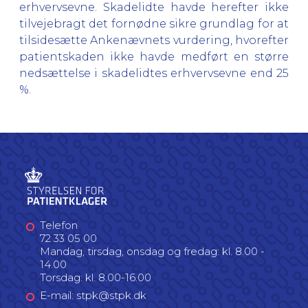
erhvervsevne. Skadelidte havde herefter ikke
tilvejebragt det fornødne sikre grundlag for at
tilsidesætte Ankenævnets vurdering, hvorefter
patientskaden ikke havde medført en større
nedsættelse i skadelidtes erhvervsevne end 25
%.
Telefon
72 33 05 00
Mandag, tirsdag, onsdag og fredag: kl. 8.00 -
14.00
Torsdag: kl. 8.00-16.00
E-mail: stpk@stpk.dk