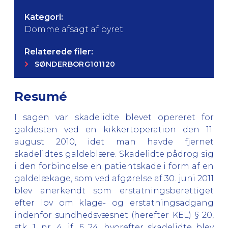
Kategori:
Domme afsagt af byret
Relaterede filer:
SØNDERBORG101120
Resumé
I sagen var skadelidte blevet opereret for
galdesten ved en kikkertoperation den 11.
august 2010, idet man havde fjernet
skadelidtes galdeblære. Skadelidte pådrog sig
i den forbindelse en patientskade i form af en
galdelækage, som ved afgørelse af 30. juni 2011
blev anerkendt som erstatningsberettiget
efter lov om klage- og erstatningsadgang
indenfor sundhedsvæsnet (herefter KEL) § 20,
stk. 1, nr. 4, jf. § 24, hvorefter skadelidte blev