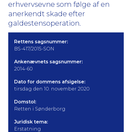
erhvervsevne som følge af en
anerkendt skade efter
galdestensoperation.
Rettens sagsnummer:
BS-417/2015-SON
Ankenævnets sagsnummer:
2014-60
Dato for dommens afsigelse:
tirsdag den 10. november 2020
Domstol:
Retten i Sønderborg
Juridisk tema:
Erstatning