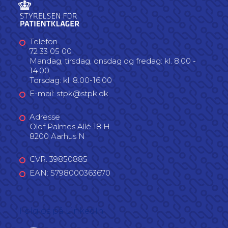
Telefon
72 33 05 00
Mandag, tirsdag, onsdag og fredag: kl. 8.00 -
14.00
Torsdag: kl. 8.00-16.00
E-mail: stpk@stpk.dk
Adresse
Olof Palmes Allé 18 H
8200 Aarhus N
CVR: 39850885
EAN: 5798000363670
Følg os på LinkedIn