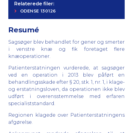
Relaterede filer:
ODENSE 130126
Resumé
Sagsøger blev behandlet for gener og smerter
i venstre knæ og fik foretaget flere
knæoperationer.
Patienterstatningen vurderede, at sagsøger
ved en operation i 2013 blev påført en
behandlingsskade efter § 20, stk. 1, nr. 1, i klage-
og erstatningsloven, da operationen ikke blev
udført i overensstemmelse med erfaren
specialiststandard.
Regionen klagede over Patienterstatningens
afgørelse.