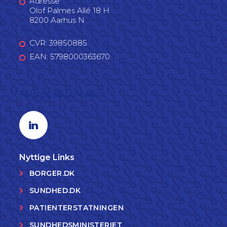
Adresse
Olof Palmes Allé 18 H
8200 Aarhus N
CVR: 39850885
EAN: 5798000363670
Følg os på LinkedIn
Linkedin profil
Nyttige Links
BORGER.DK
SUNDHED.DK
PATIENTERSTATNINGEN
SUNDHEDSMINISTERIET