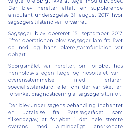
valgte foreløbigt ikke at tage imod tilbuddet.
Der blev herefter aftalt en supplerende
ambulant undersøgelse 31. august 2017, hvor
sagsøgers tilstand var forværret.
Sagsøger blev opereret 15. september 2017.
Efter operationen blev sagsøger lam fra livet
og ned, og hans blære-/tarmfunktion var
ophørt.
Spørgsmålet var herefter, om forløbet hos
henholdsvis egen læge og hospitalet var i
overensstemmelse med erfaren
specialiststandard, eller om der var sket en
forsinket diagnosticering af sagsøgers tumor.
Der blev under sagens behandling indhentet
en udtalelse fra Retslægerådet, som
tilkendegav, at forløbet i det hele stemte
overens med almindeligt anerkendte