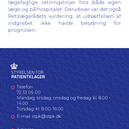
lægefaglige retningslinjer hos både egen
læge og på hospitalet. Derudover var det også
Retslægerådets vurdering, at udsættelsen af
indgrebet ikke havde betydning for
prognosen.
Telefon
72 33 05 00
Mandag, tirsdag, onsdag og fredag: kl. 8.00 -
14.00
Torsdag: kl. 8.00-16.00
E-mail: stpk@stpk.dk