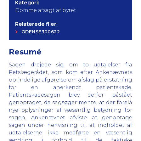
Kategori:
Domme afsagt af byret
Relaterede filer:
ODENSE300622
Resumé
Sagen drejede sig om to udtalelser fra
Retslægerådet, som kom efter Ankenævnets
oprindelige afgørelse om afslag på erstatning
for en anerkendt patientskade.
Patientskadesagen blev derfor påstået
genoptaget, da sagsøger mente, at der forelå
nye oplysninger af væsentlig betydning for
sagen. Ankenævnet afviste at genoptage
sagen under henvisning til, at indholdet af
udtalelserne ikke medførte en væsentlig
ændring i forhold til de faktiske