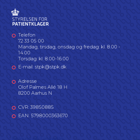
Telefon
72 33 05 00
Mandag, tirsdag, onsdag og fredag: kl. 8.00 -
14.00
Torsdag: kl. 8.00-16.00
E-mail: stpk@stpk.dk
Adresse
Olof Palmes Allé 18 H
8200 Aarhus N
CVR: 39850885
EAN: 5798000363670
Følg os på LinkedIn