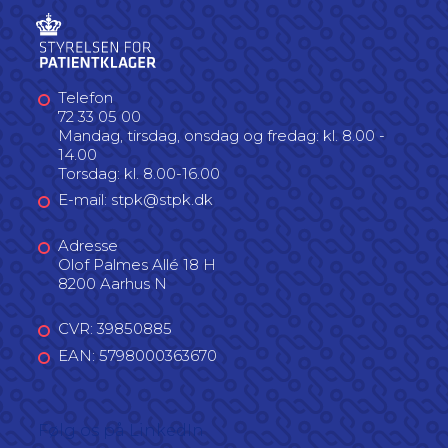
Telefon
72 33 05 00
Mandag, tirsdag, onsdag og fredag: kl. 8.00 -
14.00
Torsdag: kl. 8.00-16.00
E-mail: stpk@stpk.dk
Adresse
Olof Palmes Allé 18 H
8200 Aarhus N
CVR: 39850885
EAN: 5798000363670
Følg os på LinkedIn