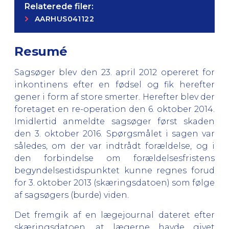
Relaterede filer:
AARHUS041122
Resumé
Sagsøger blev den 23. april 2012 opereret for
inkontinens efter en fødsel og fik herefter
gener i form af store smerter. Herefter blev der
foretaget en re-operation den 6. oktober 2014.
Imidlertid anmeldte sagsøger først skaden
den 3. oktober 2016. Spørgsmålet i sagen var
således, om der var indtrådt forældelse, og i
den forbindelse om forældelsesfristens
begyndelsestidspunktet kunne regnes forud
for 3. oktober 2013 (skæringsdatoen) som følge
af sagsøgers (burde) viden.
Det fremgik af en lægejournal dateret efter
skæringsdatoen, at lægerne havde givet