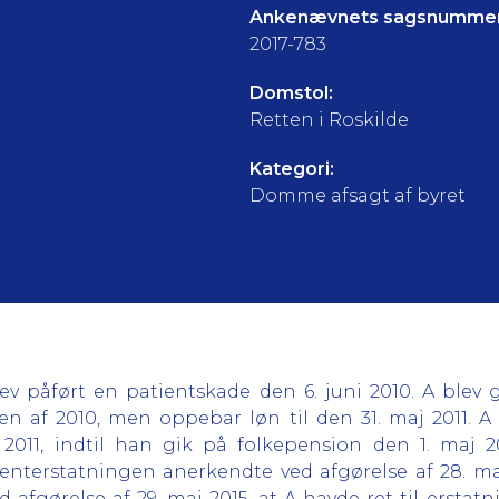
Ankenævnets sagsnummer
2017-783
Domstol:
Retten i Roskilde
Kategori:
Domme afsagt af byret
v påført en patientskade den 6. juni 2010. A blev g
af 2010, men oppebar løn til den 31. maj 2011. A 
 2011, indtil han gik på folkepension den 1. maj 2
ienterstatningen anerkendte ved afgørelse af 28. ma
 afgørelse af 29. maj 2015, at A havde ret til erstat