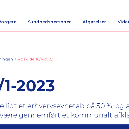
Borgere
Sundhedspersoner
Afgørelser
Vide
ningen
Roskilde 16/1-2023
/1-2023
 lidt et erhvervsevnetab på 50 %, og a
e være gennemført et kommunalt afkla