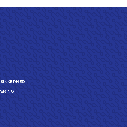
TSIKKERHED
ÆRING