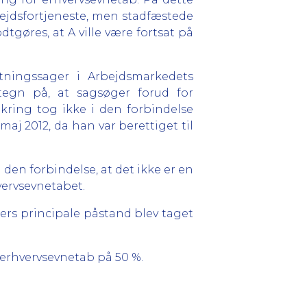
bejdsfortjeneste, men stadfæstede
gøres, at A ville være fortsat på
tningssager i Arbejdsmarkedets
 tegn på, at sagsøger forud for
ring tog ikke i den forbindelse
maj 2012, da han var berettiget til
en forbindelse, at det ikke er en
vervsevnetabet.
ers principale påstand blev taget
 erhvervsevnetab på 50 %.