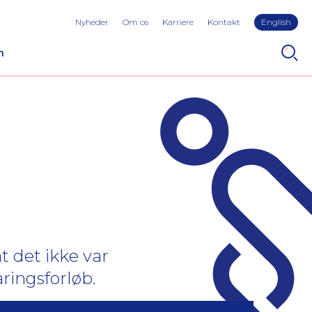
Nyheder
Om os
Karriere
Kontakt
English
n
t det ikke var
ringsforløb.