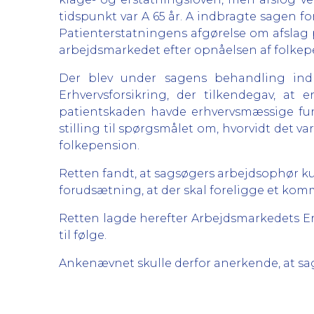
tidspunkt var A 65 år. A indbragte sagen f
Patienterstatningens afgørelse om afslag p
arbejdsmarkedet efter opnåelsen af folkep
Der blev under sagens behandling indh
Erhvervsforsikring, der tilkendegav, at
patientskaden havde erhvervsmæssige fun
stilling til spørgsmålet om, hvorvidt det va
folkepension.
Retten fandt, at sagsøgers arbejdsophør ku
forudsætning, at der skal foreligge et kom
Retten lagde herefter Arbejdsmarkedets Erh
til følge.
Ankenævnet skulle derfor anerkende, at sag