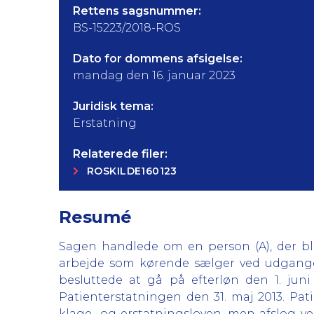
Rettens sagsnummer:
BS-15223/2018-ROS
Dato for dommens afsigelse:
mandag den 16. januar 2023
Juridisk tema:
Erstatning
Relaterede filer:
ROSKILDE160123
Resumé
Sagen handlede om en person (A), der ble
arbejde som kørende sælger ved udgangen 
besluttede at gå på efterløn den 1. juni
Patienterstatningen den 31. maj 2013. Pat
klage- og erstatningsloven, men afslog ved