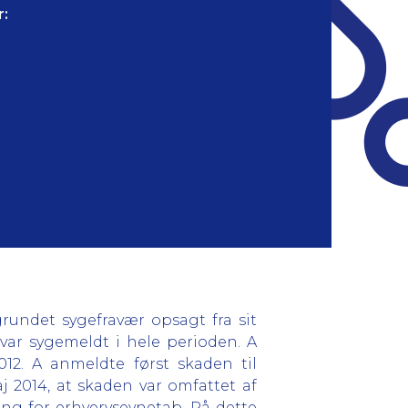
:
rundet sygefravær opsagt fra sit
var sygemeldt i hele perioden. A
012. A anmeldte først skaden til
j 2014, at skaden var omfattet af
ning for erhvervsevnetab. På dette