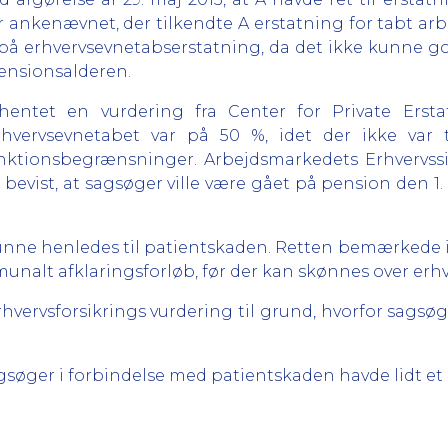
or ankenævnet, der tilkendte A erstatning for tabt ar
å erhvervsevnetabserstatning, da det ikke kunne godt
ensionsalderen.
entet en vurdering fra Center for Private Ersta
 erhvervsevnetabet var på 50 %, idet der ikke var
ktionsbegrænsninger. Arbejdsmarkedets Erhvervssik
r bevist, at sagsøger ville være gået på pension den 1. 
nne henledes til patientskaden. Retten bemærkede i d
munalt afklaringsforløb, før der kan skønnes over erh
vervsforsikrings vurdering til grund, hvorfor sagsøg
søger i forbindelse med patientskaden havde lidt et